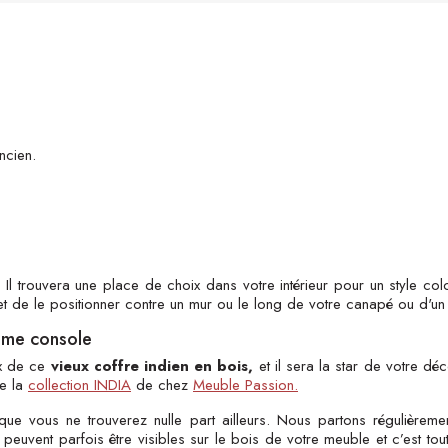
ncien.
l. Il trouvera une place de choix dans votre intérieur pour un style co
t de le positionner contre un mur ou le long de votre canapé ou d'un
omme console
ux de ce
vieux coffre indien en bois,
et il sera la star de votre dé
e la
collection INDIA
de chez
Meuble Passion.
e vous ne trouverez nulle part ailleurs. Nous partons régulièreme
 peuvent parfois être visibles sur le bois de votre meuble et c’est tout