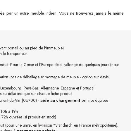
cée par un autre meuble indien. Vous ne trouverez jamais le même
ant portail ou au pied de l'immeuble)
 le transporteur
oduit. Pour la Corse et l'Europe délai rallongé de quelques jours (nous
ation (pas de déballage et montage de meuble - option sur devis)
, Luxembourg, Pays-Bas, Allemagne, Espagne et Portugal.
s au délai indiqué sur chaque fiche produit.
Laurent-du-Var (06700) -
aide au chargement
par nos équipes
 10h à 19h
à 72h ouvrées (si produit en stock)
uit (pour une unité, en livraison "Standard" en France métropolitaine).
sez-donc à
grouper vos achats
!