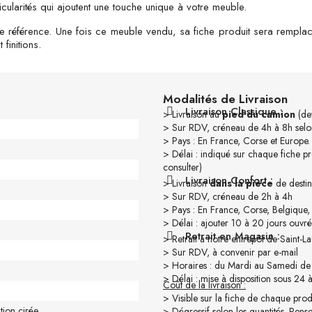
cularités qui ajoutent une touche unique à votre meuble.
e référence. Une fois ce meuble vendu, sa fiche produit sera rempla
finitions.
Modalités de Livraison
Livraison Classique :
> Livraison au
pied du camion
(dev
> Sur RDV, créneau de 4h à 8h selon
> Pays : En France, Corse et Europe.
> Délai : indiqué sur chaque fiche pr
consulter)
Livraison Confort :
> Livraison
dans la pièce
de destin
> Sur RDV, créneau de 2h à 4h
> Pays : En France, Corse, Belgique
> Délai : ajouter 10 à 20 jours ouvré
Retrait en Magasin :
> Retrait à notre entrepôt de Saint-
> Sur RDV, à convenir par e-mail
> Horaires : du Mardi au Samedi de
> Délai : mise à disposition sous 24 
Coût de la livraison :
> Visible sur la fiche de chaque prod
ition cirée
> Dégressif selon les quantités. Pen