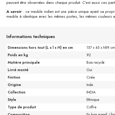
peuvent être observées dans chaque produit. C’est aussi ces parti
A savoir
: ce meuble indien est une pièce unique ayant sa propr
meuble à identique avec les mêmes portes, les mêmes couleurs et 
Informations techniques
Dimensions hors tout (L x l x H) en cm
157 x 45 x h89 cm
Poids en kg
92
Matière principale
Bois recyclé
Livré monté
Oui
Finition
Cirée
Origine
Inde
Collection
INDIA
Style
Ethnique
Type de produit
Coffre
Composition
En bois massif / fin