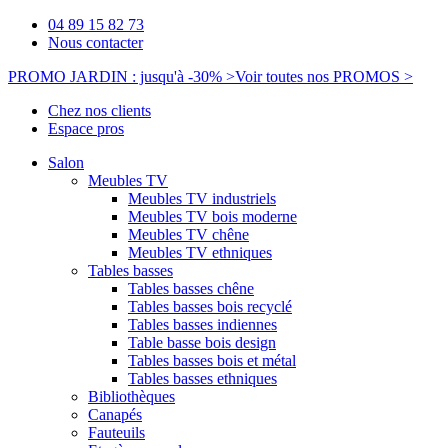
04 89 15 82 73
Nous contacter
PROMO JARDIN : jusqu'à -30% >
Voir toutes nos PROMOS >
Chez nos clients
Espace pros
Salon
Meubles TV
Meubles TV industriels
Meubles TV bois moderne
Meubles TV chêne
Meubles TV ethniques
Tables basses
Tables basses chêne
Tables basses bois recyclé
Tables basses indiennes
Table basse bois design
Tables basses bois et métal
Tables basses ethniques
Bibliothèques
Canapés
Fauteuils