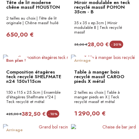
Tête de lit moderne
Miroir modulable en teck
chêne massif HOUSTON
recyclé massif POHON
35cm - B
2 tailles au choix | Tête de lit
originale | Chêne massif huilé
35 x 35 x ep.3cm | Miroir
modulable B | Teck recyclé
massif
650,00 €
28,00 €
35,00 €
- 20%
Bon plan !
Arrivage
Composition étagères
Table à manger bois
teck recyclé SHELFMATE
recyclé massif CARGO
n24 150x115cm
pieds X métal
150 x 115 x 25.5cm | Ensemble
2 tailles au choix | Table à
d'étagères Shelfmate n°24 |
manger pieds en X | Teck
Teck recyclé et métal
recyclé massif et métal
1 290,00 €
382,50 €
425,00 €
- 10%
Arrivage