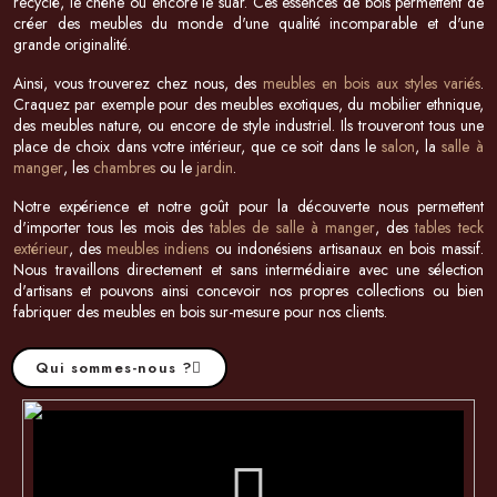
recyclé, le chêne ou encore le suar. Ces essences de bois permettent de
créer des meubles du monde d'une qualité incomparable et d'une
grande originalité.
Ainsi, vous trouverez chez nous, des
meubles en bois aux styles variés
.
Craquez par exemple pour des meubles exotiques, du mobilier ethnique,
des meubles nature, ou encore de style industriel. Ils trouveront tous une
place de choix dans votre intérieur, que ce soit dans le
salon
, la
salle à
manger
, les
chambres
ou le
jardin
.
Notre expérience et notre goût pour la découverte nous permettent
d'importer tous les mois des
tables de salle à manger
, des
tables teck
extérieur
, des
meubles indiens
ou indonésiens artisanaux en bois massif.
Nous travaillons directement et sans intermédiaire avec une sélection
d'artisans et pouvons ainsi concevoir nos propres collections ou bien
fabriquer des meubles en bois sur-mesure pour nos clients.
Qui sommes-nous ?