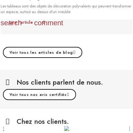
Les tableaux sont des objets de décoration polyvalents qui peuvent transformer
un espace, surtout au dessus d'un meuble
search
comment
Lire l'article
0
Voir tous les articles de blog
Nos clients parlent de nous.​
Voir tous nos avis certifiés
Chez nos clients.