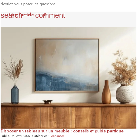
devriez vous poser les questions.
search
comment
Lire l'article
0
Disposer un tableau sur un meuble : conseils et guide partique
Publié : 20 Avril 2026 | Catégories :
Tendances