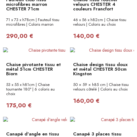
microfibres marron
velours CHESTER 4
CHESTER 71cm
couleurs Francfort
71 x 73 x h78cm | Fauteuil tissu
46 x 56 x h82cm | Chaise tissu
microfibres | Coloris marron
velours | Coloris au choix
290,00 €
140,00 €
Chaise pivotante tissu et
Chaise design tissu doux
métal 51cm CHESTER
et métal CHESTER 50cm
Biorn
Kingston
53 x 55 x h81cm | Chaise
50 × 59 × h85 cm | Chaise tissu
tournante 180° | 6 coloris au
velours côtelé | Coloris au choix
choix
160,00 €
175,00 €
Canapé d'angle en tissu
Canapé 3 places tissu