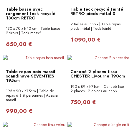
Table basse avec
Table teck recyclé teinté
rangement teck recyclé
RETRO pieds métal X
130cm RETRO
2 tailles au choix | Table repas
130 x 70 x h40 cm | Table basse
pieds métal | Teck teinté
2 tiroirs | Teck massif
1 090,00 €
650,00 €
Table repas bois massif
Canapé 2 places tissu
scandinave SEVENTIES
CHESTER Livourne 190cm
195cm
190 x 89 x h71cm | Canapé fixe
195 x 90 x h75cm | Table de
2 places | 2 coloris au choix
repas 6 à 8 personnes | Acacia
massif
750,00 €
990,00 €