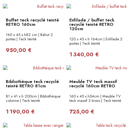
Buffet teck recyclé teinté
Enfilade / buffet teck
RETRO 160cm
recyclé teinté RETRO
120cm
160 x 45 x h82 cm | Bahut 2
portes | Teck teinté
120 x 45 x h 164cm | Enfilade 2
portes | Teck teinté
950,00 €
1 340,00 €
Bibliothèque teck recyclé
Meuble TV teck massif
teinté RETRO 81cm
recyclé 160cm RETRO
81 x 41 x h 200cm | Bibliothèque
160 x 45 x h54cm | Meuble TV
colonne | Teck teinté
teck massif 3 tiroirs | Teck teinté
1 190,00 €
725,00 €