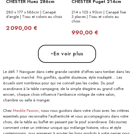
CHESTER Huez 286cm
CHESTER Puget 214cm
280 x 177 x h86cm | Canapé
214 x 103 x 90cm | Canapé fixe
d'angle | Tissu et coloris au choix
3 places | Tissu et coloris au
choix
2 090,00 €
990,00 €
En voir plus
Le défi ? Naviguer dans cette grande variété d'offres sans tomber dans les
pièges du marché. Prix gonflés, qualité douteuse, style inadapté... Les
écueils sont nombreux pour qui ne connaît pas les codes. Du pouf
scandinave à la table campagne, de la simple étagère au grand coffre
ancien, chaque choix influence l'ambiance vintage de votre salon,
chambre ou salle à manger.
Chez
Meuble Passion
, nous vous guidons dans votre choix avec les critères
essentiels pour reconnaître l'authenticité et vous accompagnons dans votre
choix, de la table au buffet en passant par le pouf scandinave. Découvrez
comment créer un intérieur unique qui mélange histoire, vécu et style
contemporain, puis apprenez à ajouter les bons produits à votre panier pour