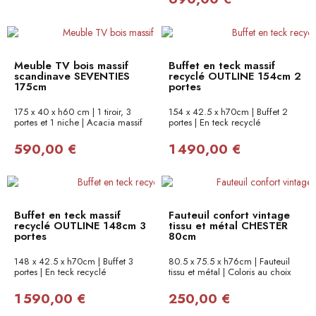
Meuble TV bois massif
Buffet en teck massif
scandinave SEVENTIES
recyclé OUTLINE 154cm 2
175cm
portes
175 x 40 x h60 cm | 1 tiroir, 3
154 x 42.5 x h70cm | Buffet 2
portes et 1 niche | Acacia massif
portes | En teck recyclé
590,00 €
1 490,00 €
Buffet en teck massif
Fauteuil confort vintage
recyclé OUTLINE 148cm 3
tissu et métal CHESTER
portes
80cm
148 x 42.5 x h70cm | Buffet 3
80.5 x 75.5 x h76cm | Fauteuil
portes | En teck recyclé
tissu et métal | Coloris au choix
1 590,00 €
250,00 €