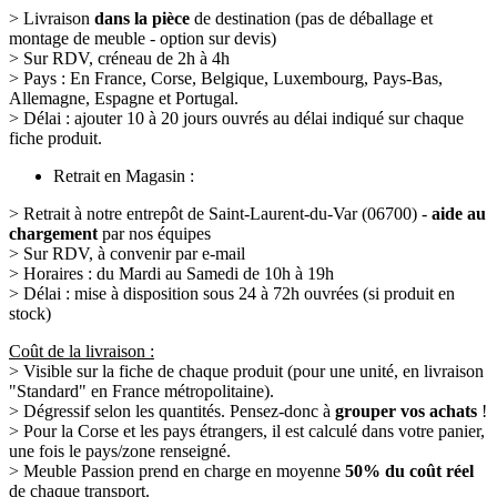
> Livraison
dans la pièce
de destination (pas de déballage et
montage de meuble - option sur devis)
> Sur RDV, créneau de 2h à 4h
> Pays : En France, Corse, Belgique, Luxembourg, Pays-Bas,
Allemagne, Espagne et Portugal.
> Délai : ajouter 10 à 20 jours ouvrés au délai indiqué sur chaque
fiche produit.
Retrait en Magasin :
> Retrait à notre entrepôt de Saint-Laurent-du-Var (06700) -
aide au
chargement
par nos équipes
> Sur RDV, à convenir par e-mail
> Horaires : du Mardi au Samedi de 10h à 19h
> Délai : mise à disposition sous 24 à 72h ouvrées (si produit en
stock)
Coût de la livraison :
> Visible sur la fiche de chaque produit (pour une unité, en livraison
"Standard" en France métropolitaine).
> Dégressif selon les quantités. Pensez-donc à
grouper vos achats
!
> Pour la Corse et les pays étrangers, il est calculé dans votre panier,
une fois le pays/zone renseigné.
> Meuble Passion prend en charge en moyenne
50% du coût réel
de chaque transport.