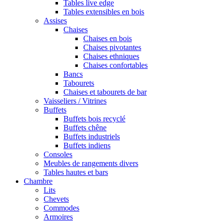
Tables live edge
Tables extensibles en bois
Assises
Chaises
Chaises en bois
Chaises pivotantes
Chaises ethniques
Chaises confortables
Bancs
Tabourets
Chaises et tabourets de bar
Vaisseliers / Vitrines
Buffets
Buffets bois recyclé
Buffets chêne
Buffets industriels
Buffets indiens
Consoles
Meubles de rangements divers
Tables hautes et bars
Chambre
Lits
Chevets
Commodes
Armoires