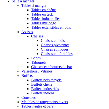
Salle à manger
Tables à manger
Tables en chêne
Tables en teck
Tables industrielles
Tables live edge
Tables extensibles en bois
Assises
Chaises
Chaises en bois
Chaises pivotantes
Chaises ethniques
Chaises confortables
Bancs
Tabourets
Chaises et tabourets de bar
Vaisseliers / Vitrines
Buffets
Buffets bois recyclé
Buffets chêne
Buffets industriels
Buffets indiens
Consoles
Meubles de rangements divers
Tables hautes et bars