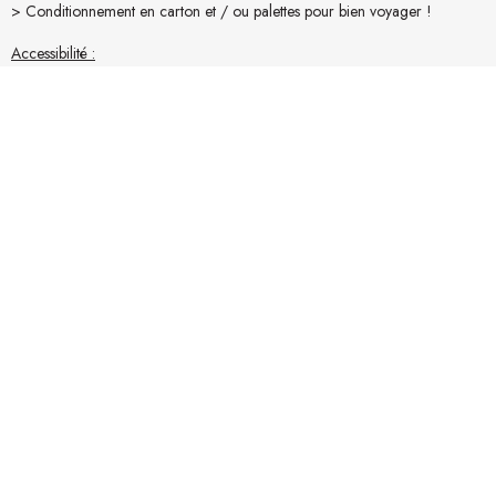
> Conditionnement en carton et / ou palettes pour bien voyager !
Accessibilité :
> Assurez-vous des conditions d’accessibilité du lieu de livraison (camion
19t).
> Mesurez vos accès (portes, escaliers,...). Pour une livraison "Confort"
merci de nous en informer lors de la commande.
En savoir plus sur la livraison
Avis produit
La collection BRANCHE - meubles bois flotté en
teck