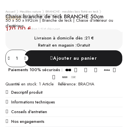
Accueil
Meubles nature
BRANCHE - meubles bois flotté en teck
Chaise branche de teck BRANCHE 50cm
Chaise branche de teck BRANCHE 50cm
voir tous les avis





50 x 50 x h92cm | Branche de teck | Chaise d'intérieur ou
d'extérieur
170,00 €
TTC
dont 1,51 € d'éco-part
EN STOCK
Chez vous sous 3 à 10 jours
Livraison à domicile dès :
21 €
Retrait en magasin :
Gratuit
Ajouter au panier
Paiements 100% sécurisés :
Quantité en stock
1 Article
Référence
BRACHA
Descriptif produit
Informations techniques
Conseils d'entretien
Nos engagements