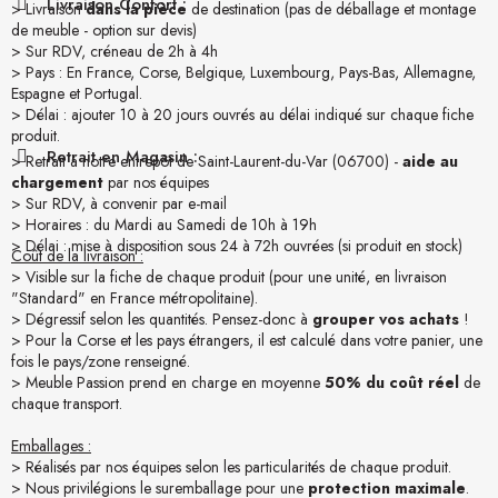
Livraison Confort :
> Livraison
dans la pièce
de destination (pas de déballage et montage
de meuble - option sur devis)
> Sur RDV, créneau de 2h à 4h
> Pays : En France, Corse, Belgique, Luxembourg, Pays-Bas, Allemagne,
Espagne et Portugal.
> Délai : ajouter 10 à 20 jours ouvrés au délai indiqué sur chaque fiche
produit.
Retrait en Magasin :
> Retrait à notre entrepôt de Saint-Laurent-du-Var (06700) -
aide au
chargement
par nos équipes
> Sur RDV, à convenir par e-mail
> Horaires : du Mardi au Samedi de 10h à 19h
> Délai : mise à disposition sous 24 à 72h ouvrées (si produit en stock)
Coût de la livraison :
> Visible sur la fiche de chaque produit (pour une unité, en livraison
"Standard" en France métropolitaine).
> Dégressif selon les quantités. Pensez-donc à
grouper vos achats
!
> Pour la Corse et les pays étrangers, il est calculé dans votre panier, une
fois le pays/zone renseigné.
> Meuble Passion prend en charge en moyenne
50% du coût réel
de
chaque transport.
Emballages :
> Réalisés par nos équipes selon les particularités de chaque produit.
> Nous privilégions le suremballage pour une
protection maximale
.