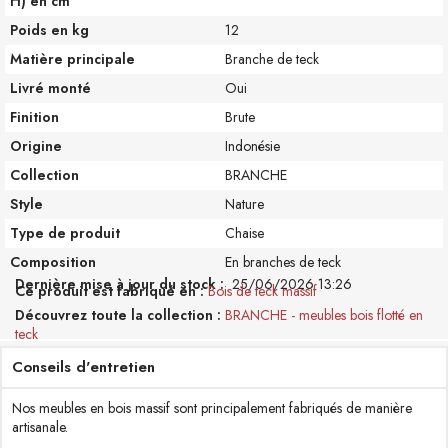
H) en cm
Poids en kg
12
Matière principale
Branche de teck
Livré monté
Oui
Finition
Brute
Origine
Indonésie
Collection
BRANCHE
Style
Nature
Type de produit
Chaise
Composition
En branches de teck
Dernière mise à jour du stock :
25/06/2026 13:26
Ce produit est fabriqué en
Bois de teck massif
Découvrez toute la collection
BRANCHE - meubles bois flotté en
teck
Conseils d'entretien
Nos meubles en bois massif sont principalement fabriqués de manière
artisanale.