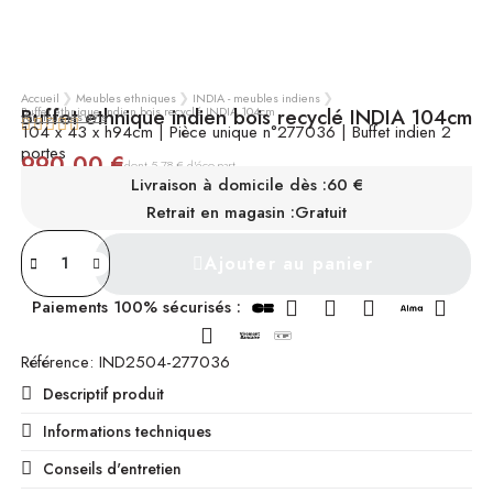
Accueil
Meubles ethniques
INDIA - meubles indiens
Buffet ethnique indien bois recyclé INDIA 104cm
Buffet ethnique indien bois recyclé INDIA 104cm
voir tous les avis





104 x 43 x h94cm | Pièce unique n°277036 | Buffet indien 2
portes
990,00 €
TTC
dont 5,78 € d'éco-part
Livraison à domicile dès :
60 €
INDISPONIBLE
Retrait en magasin :
Gratuit
Ajouter au panier
Paiements 100% sécurisés :
Référence
IND2504-277036
Descriptif produit
Informations techniques
Conseils d'entretien