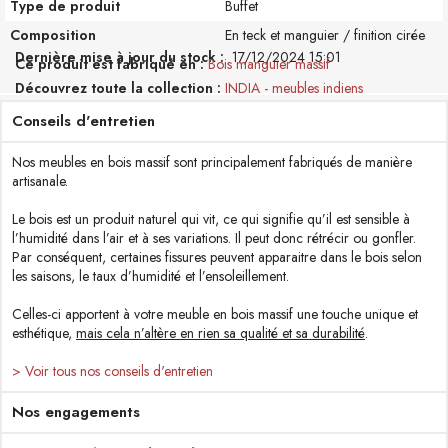
Type de produit
Buffet
Composition
En teck et manguier / finition cirée
Dernière mise à jour du stock :
17/12/2024 15:01
Ce produit est fabriqué en
Bois manguier massif
Découvrez toute la collection
INDIA - meubles indiens
Conseils d'entretien
Nos meubles en bois massif sont principalement fabriqués de manière
artisanale.
Le bois est un produit naturel qui vit, ce qui signifie qu’il est sensible à
l’humidité dans l’air et à ses variations. Il peut donc rétrécir ou gonfler.
Par conséquent, certaines fissures peuvent apparaitre dans le bois selon
les saisons, le taux d’humidité et l’ensoleillement.
Celles-ci apportent à votre meuble en bois massif une touche unique et
esthétique,
mais cela n’altère en rien sa qualité et sa durabilité
.
> Voir tous nos conseils d'entretien
Nos engagements