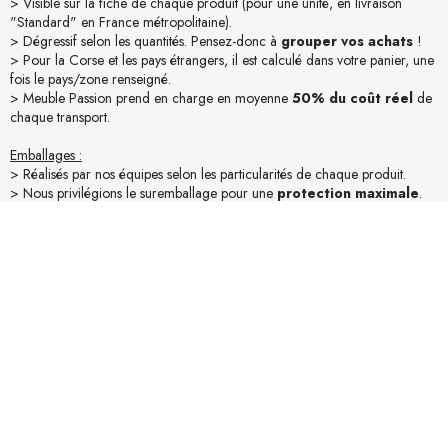
> Visible sur la fiche de chaque produit (pour une unité, en livraison
"Standard" en France métropolitaine).
> Dégressif selon les quantités. Pensez-donc à
grouper vos achats
!
> Pour la Corse et les pays étrangers, il est calculé dans votre panier, une
fois le pays/zone renseigné.
> Meuble Passion prend en charge en moyenne
50% du coût réel
de
chaque transport.
Emballages :
> Réalisés par nos équipes selon les particularités de chaque produit.
> Nous privilégions le suremballage pour une
protection maximale
.
> Conditionnement en carton et / ou palettes pour bien voyager !
Accessibilité :
> Assurez-vous des conditions d’accessibilité du lieu de livraison (camion
19t).
> Mesurez vos accès (portes, escaliers,...). Pour une livraison "Confort"
merci de nous en informer lors de la commande.
En savoir plus sur la livraison
Avis produit