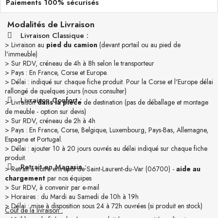
Paiements 100% sécurisés
Modalités de Livraison
Livraison Classique :
> Livraison au
pied du camion
(devant portail ou au pied de
l'immeuble)
> Sur RDV, créneau de 4h à 8h selon le transporteur
> Pays : En France, Corse et Europe.
> Délai : indiqué sur chaque fiche produit. Pour la Corse et l'Europe délai
rallongé de quelques jours (nous consulter)
Livraison Confort :
> Livraison
dans la pièce
de destination (pas de déballage et montage
de meuble - option sur devis)
> Sur RDV, créneau de 2h à 4h
> Pays : En France, Corse, Belgique, Luxembourg, Pays-Bas, Allemagne,
Espagne et Portugal.
> Délai : ajouter 10 à 20 jours ouvrés au délai indiqué sur chaque fiche
produit.
Retrait en Magasin :
> Retrait à notre entrepôt de Saint-Laurent-du-Var (06700) -
aide au
chargement
par nos équipes
> Sur RDV, à convenir par e-mail
> Horaires : du Mardi au Samedi de 10h à 19h
> Délai : mise à disposition sous 24 à 72h ouvrées (si produit en stock)
Coût de la livraison :