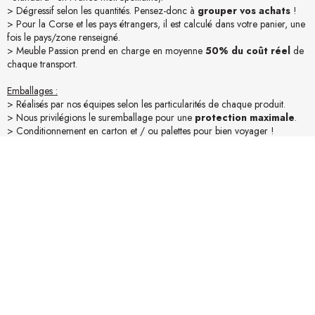
> Dégressif selon les quantités. Pensez-donc à
grouper vos achats
!
> Pour la Corse et les pays étrangers, il est calculé dans votre panier, une
fois le pays/zone renseigné.
> Meuble Passion prend en charge en moyenne
50% du coût réel
de
chaque transport.
Emballages :
> Réalisés par nos équipes selon les particularités de chaque produit.
> Nous privilégions le suremballage pour une
protection maximale
.
> Conditionnement en carton et / ou palettes pour bien voyager !
Accessibilité :
> Assurez-vous des conditions d’accessibilité du lieu de livraison (camion
19t).
> Mesurez vos accès (portes, escaliers,...). Pour une livraison "Confort"
merci de nous en informer lors de la commande.
En savoir plus sur la livraison
Avis produit