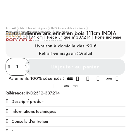
Accueil
Meubles ethniques
INDIA - meubles indiens
Porte indienne ancienne en bois 111cm INDIA
Porte indienne ancienne en bois 111cm INDIA
voir tous les avis





111 x 08 x h194 cm | Pièce unique n°337214 | Porte indienne
890,00 €
TTC
dont 9,17 € d'éco-part
Livraison à domicile dès :
90 €
INDISPONIBLE
Retrait en magasin :
Gratuit
Ajouter au panier
Paiements 100% sécurisés :
Référence
IND2512-337214
Descriptif produit
Informations techniques
Conseils d'entretien