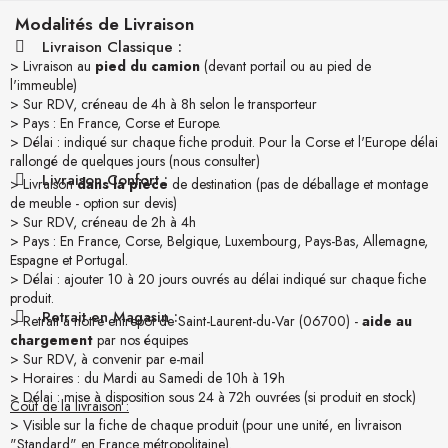
Modalités de Livraison
Livraison Classique :
> Livraison au
pied du camion
(devant portail ou au pied de
l'immeuble)
> Sur RDV, créneau de 4h à 8h selon le transporteur
> Pays : En France, Corse et Europe.
> Délai : indiqué sur chaque fiche produit. Pour la Corse et l'Europe délai
rallongé de quelques jours (nous consulter)
Livraison Confort :
> Livraison
dans la pièce
de destination (pas de déballage et montage
de meuble - option sur devis)
> Sur RDV, créneau de 2h à 4h
> Pays : En France, Corse, Belgique, Luxembourg, Pays-Bas, Allemagne,
Espagne et Portugal.
> Délai : ajouter 10 à 20 jours ouvrés au délai indiqué sur chaque fiche
produit.
Retrait en Magasin :
> Retrait à notre entrepôt de Saint-Laurent-du-Var (06700) -
aide au
chargement
par nos équipes
> Sur RDV, à convenir par e-mail
> Horaires : du Mardi au Samedi de 10h à 19h
> Délai : mise à disposition sous 24 à 72h ouvrées (si produit en stock)
Coût de la livraison :
> Visible sur la fiche de chaque produit (pour une unité, en livraison
"Standard" en France métropolitaine).