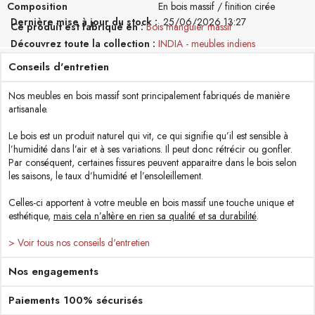
Composition
En bois massif / finition cirée
Dernière mise à jour du stock :
25/06/2026 13:27
Ce produit est fabriqué en
Bois manguier massif
Découvrez toute la collection
INDIA - meubles indiens
Conseils d'entretien
Nos meubles en bois massif sont principalement fabriqués de manière
artisanale.
Le bois est un produit naturel qui vit, ce qui signifie qu’il est sensible à
l’humidité dans l’air et à ses variations. Il peut donc rétrécir ou gonfler.
Par conséquent, certaines fissures peuvent apparaitre dans le bois selon
les saisons, le taux d’humidité et l’ensoleillement.
Celles-ci apportent à votre meuble en bois massif une touche unique et
esthétique,
mais cela n’altère en rien sa qualité et sa durabilité
.
> Voir tous nos conseils d'entretien
Nos engagements
Paiements 100% sécurisés