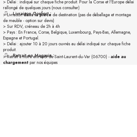
> Délai : indiqué sur chaque fiche produit. Pour la Corse et l'Europe délai
rallongé de quelques jours (nous consulter)
Livraison Confort :
> Livraison
dans la pièce
de destination (pas de déballage et montage
de meuble - option sur devis)
> Sur RDV, créneau de 2h à 4h
> Pays : En France, Corse, Belgique, Luxembourg, Pays-Bas, Allemagne,
Espagne et Portugal.
> Délai : ajouter 10 à 20 jours ouvrés au délai indiqué sur chaque fiche
produit.
Retrait en Magasin :
> Retrait à notre entrepôt de Saint-Laurent-du-Var (06700) -
aide au
chargement
par nos équipes
> Sur RDV, à convenir par e-mail
> Horaires : du Mardi au Samedi de 10h à 19h
> Délai : mise à disposition sous 24 à 72h ouvrées (si produit en stock)
Coût de la livraison :
> Visible sur la fiche de chaque produit (pour une unité, en livraison
"Standard" en France métropolitaine).
> Dégressif selon les quantités. Pensez-donc à
grouper vos achats
!
> Pour la Corse et les pays étrangers, il est calculé dans votre panier, une
fois le pays/zone renseigné.
> Meuble Passion prend en charge en moyenne
50% du coût réel
de
chaque transport.
Emballages :