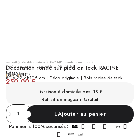
Accueil
Meubles nature
RACINE - meubles uniques
Décoration ronde sur pied en teck RACINE h105cm
Décoration ronde sur pied en teck RACINE
h105cm
voir tous les avis





80 x 22 x h105 cm | Déco originale | Bois racine de teck
250,00 €
TTC
SUR COMMANDE
Chez vous sous 2 à 4 semaines
Livraison à domicile dès :
18 €
Retrait en magasin :
Gratuit
Ajouter au panier
Paiements 100% sécurisés :