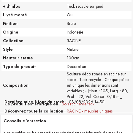
+ d'infos
Teck recyclé sur pied
Livré monté
Oui
Finition
Brute
Origine
Indonésie
Collection
RACINE
Style
Nature
Hauteur statue
100cm
Type de produit
Décoration
Sculture déco ronde en racine sur
socle - Teck recyclé - Chaque pièce
Composition
est unique les dimensions sont
variables ; - |Haut. : 105, Larg. : 80,
Prof. : 22, Vol. Colisé : 0,18 m_
Dernière mise à jour du stock :
03/08/2026 14:50
Ce produit est fabriqué en
Bois racine de teck
Découvrez toute la collection
RACINE - meubles uniques
Conseils d'entretien