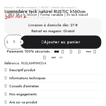
Accueil
Meubles exotiques
RUSTIC - mobilier bois recyclé
Lampadaire teck naturel RUSTIC h160cm
Lampadaire teck naturel RUSTIC h160cm
voir tous les avis





~ 38 x 38 x h 160cm | Forme variable | En teck massif
390,00 €
TTC
dont 1,67 € d'éco-part
SUR COMMANDE
Chez vous sous 4 à 6 mois
Livraison à domicile dès :
21 €
Retrait en magasin :
Gratuit
Ajouter au panier
Paiements 100% sécurisés :
Référence
RUSLAMPIM004
Descriptif produit
Informations techniques
Conseils d'entretien
Nos engagements
Avis sur ce produit