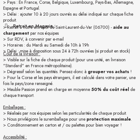
> Pays : En France, Corse, Belgique, Luxembourg, Pays-Bas, Allemagne,
Espagne et Portugal.
> Délai : ajouter 10 à 20 jours ouvrés au délai indiqué sur chaque fiche
produit.
Retrait en Magasin :
> Retrait à notre entrepôt de Saint-Laurent-du-Var (06700) -
aide au
chargement
par nos équipes
> Sur RDV, à convenir par e-mail
> Horaires : du Mardi au Samedi de 10h à 19h
> Délai : mise à disposition sous 24 à 72h ouvrées (si produit en stock)
Coût de la livraison :
> Visible sur la fiche de chaque produit (pour une unité, en livraison
"Standard" en France métropolitaine).
> Dégressif selon les quantités. Pensez-donc à
grouper vos achats
!
> Pour la Corse et les pays étrangers, il est calculé dans votre panier, une
fois le pays/zone renseigné.
> Meuble Passion prend en charge en moyenne
50% du coût réel
de
chaque transport.
Emballages :
> Réalisés par nos équipes selon les particularités de chaque produit.
> Nous privilégions le suremballage pour une
protection maximale
.
> Conditionnement en carton et / ou palettes pour bien voyager !
Accessibilité :