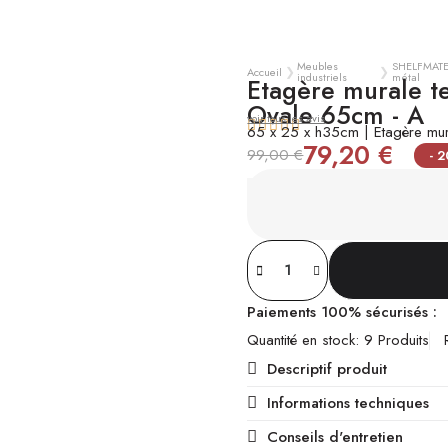
Meubles
SHELFMATE 
Accueil
industriels
métal
Etagère murale t
Ovale 65cm - A
voir tous les avis





65 x 25 x h35cm | Etagère mura
79,20 €
99,00 €
- 
Paiements 100% sécurisés :
Quantité en stock
9 Produits
Descriptif produit
Informations techniques
Conseils d'entretien