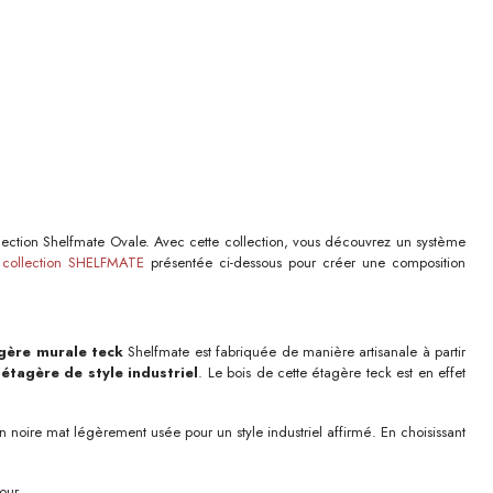
llection Shelfmate Ovale. Avec cette collection, vous découvrez un système
a
collection SHELFMATE
présentée ci-dessous pour créer une composition
gère murale teck
Shelfmate est fabriquée de manière artisanale à partir
e
étagère de style industriel
. Le bois de cette étagère teck est en effet
on noire mat légèrement usée pour un style industriel affirmé. En choisissant
our.