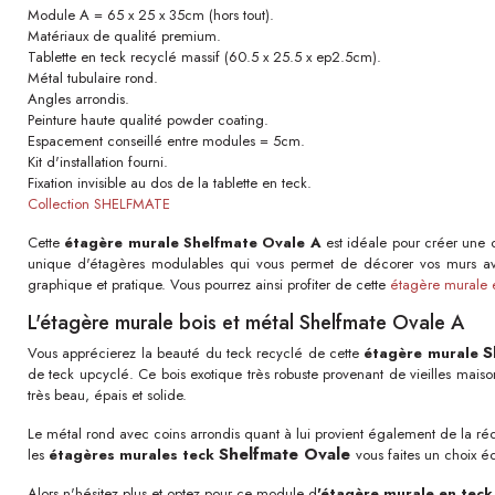
Module A = 65 x 25 x 35cm (hors tout).
Matériaux de qualité premium.
Tablette en teck recyclé massif (60.5 x 25.5 x ep2.5cm).
Métal tubulaire rond.
Angles arrondis.
Peinture haute qualité powder coating.
Espacement conseillé entre modules = 5cm.
Kit d'installation fourni.
Fixation invisible au dos de la tablette en teck.
Collection SHELFMATE
Cette
étagère murale Shelfmate Ovale A
est idéale pour créer une 
unique d'étagères modulables qui vous permet de décorer vos murs av
graphique et pratique. Vous pourrez ainsi profiter de cette
étagère murale 
L'étagère murale bois et métal Shelfmate Ovale A
S
Vous apprécierez la beauté du teck recyclé de cette
étagère murale
de teck upcyclé. Ce bois exotique très robuste provenant de vieilles mais
très beau, épais et solide.
Le métal rond avec coins arrondis quant à lui provient également de la récup
Shelfmate Ovale
les
étagères murales teck
vous faites un choix é
Alors n'hésitez plus et optez pour ce module d
'étagère murale en teck