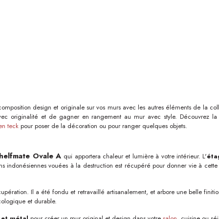
composition design et originale sur vos murs avec les autres éléments de la co
ec originalité et de gagner en rangement au mur avec style. Découvrez l
en teck
pour poser de la décoration ou pour ranger quelques objets.
helfmate Ovale A
qui apportera chaleur et lumière à votre intérieur. L'
éta
ons indonésiennes vouées à la destruction est récupéré pour donner vie à cett
ération. Il a été fondu et retravaillé artisanalement, et arbore une belle finiti
cologique et durable.
 et métal
pour créer un mur original et design dans votre
salon
, cuisine ou séj