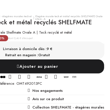
- étagères murales teck et
Etagère murale teck et métal recyclés SHELFMATE Ovale
65cm - A
eck et métal recyclés SHELFMATE
le Shelfmate Ovale A | Teck recyclé et métal
TTC
20%
dont 0,46 € d'éco-part .
EN STOCK
Chez vous sous 3 à 10 jours
Livraison à domicile dès :
9 €
Retrait en magasin :
Gratuit
Ajouter au panier
Référence
OMT492013PC
Nos engagements
Avis sur ce produit
Collection SHELFMATE - étagères murales