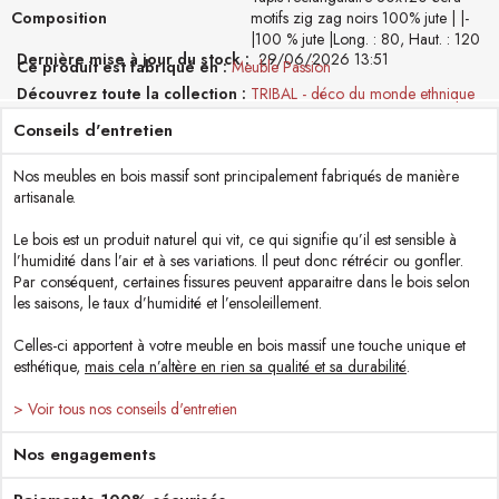
Composition
motifs zig zag noirs 100% jute | |-
|100 % jute |Long. : 80, Haut. : 120
Dernière mise à jour du stock :
29/06/2026 13:51
Ce produit est fabriqué en
Meuble Passion
Découvrez toute la collection
TRIBAL - déco du monde ethnique
Conseils d'entretien
Nos meubles en bois massif sont principalement fabriqués de manière
artisanale.
Le bois est un produit naturel qui vit, ce qui signifie qu’il est sensible à
l’humidité dans l’air et à ses variations. Il peut donc rétrécir ou gonfler.
Par conséquent, certaines fissures peuvent apparaitre dans le bois selon
les saisons, le taux d’humidité et l’ensoleillement.
Celles-ci apportent à votre meuble en bois massif une touche unique et
esthétique,
mais cela n’altère en rien sa qualité et sa durabilité
.
> Voir tous nos conseils d'entretien
Nos engagements