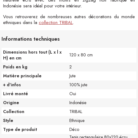
naturelle écru avec des motifs en zigzag noir fabriqué en
Indonésie sera idéal pour votre intérieur.
Vous retrouverez de nombreuses autres décorations du monde
ethniques dans la
collection TRIBAL
.
Informations techniques
Dimensions hors tout (L x l x
120 x 80 cm
H) en cm
Poids en kg
2
Matière principale
Jute
+ d'infos
100% jute
Livré monté
Oui
Origine
Indonésie
Collection
TRIBAL
Style
Ethnique
Type de produit
Déco
Tapis rectangulaire 80x120 écru