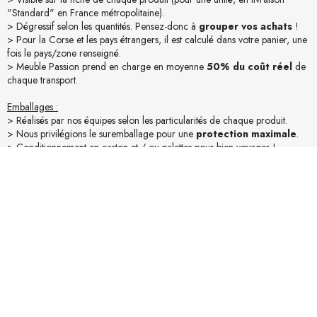
"Standard" en France métropolitaine).
> Dégressif selon les quantités. Pensez-donc à
grouper vos achats
!
> Pour la Corse et les pays étrangers, il est calculé dans votre panier, une
fois le pays/zone renseigné.
> Meuble Passion prend en charge en moyenne
50% du coût réel
de
chaque transport.
Emballages :
> Réalisés par nos équipes selon les particularités de chaque produit.
> Nous privilégions le suremballage pour une
protection maximale
.
> Conditionnement en carton et / ou palettes pour bien voyager !
Accessibilité :
> Assurez-vous des conditions d’accessibilité du lieu de livraison (camion
19t).
> Mesurez vos accès (portes, escaliers,...). Pour une livraison "Confort"
merci de nous en informer lors de la commande.
En savoir plus sur la livraison
Avis produit