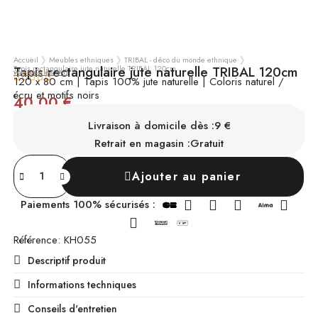
Accueil
Meubles ethniques
TRIBAL - déco du monde ethnique
Tapis rectangulaire jute naturelle TRIBAL 120cm
Tapis rectangulaire jute naturelle TRIBAL 120cm
voir tous les avis





120 x 80 cm | Tapis 100% jute naturelle | Coloris naturel /
écru et motifs noirs
40,00 €
TTC
SUR COMMANDE
Chez vous sous 4 à 6 mois
Livraison à domicile dès :
9 €
Retrait en magasin :
Gratuit
Ajouter au panier
Paiements 100% sécurisés :
Référence
KH055
Descriptif produit
Informations techniques
Conseils d'entretien