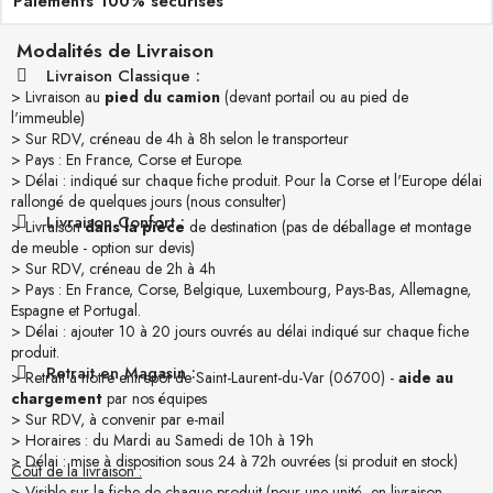
Paiements 100% sécurisés
Modalités de Livraison
Livraison Classique :
> Livraison au
pied du camion
(devant portail ou au pied de
l'immeuble)
> Sur RDV, créneau de 4h à 8h selon le transporteur
> Pays : En France, Corse et Europe.
> Délai : indiqué sur chaque fiche produit. Pour la Corse et l'Europe délai
rallongé de quelques jours (nous consulter)
Livraison Confort :
> Livraison
dans la pièce
de destination (pas de déballage et montage
de meuble - option sur devis)
> Sur RDV, créneau de 2h à 4h
> Pays : En France, Corse, Belgique, Luxembourg, Pays-Bas, Allemagne,
Espagne et Portugal.
> Délai : ajouter 10 à 20 jours ouvrés au délai indiqué sur chaque fiche
produit.
Retrait en Magasin :
> Retrait à notre entrepôt de Saint-Laurent-du-Var (06700) -
aide au
chargement
par nos équipes
> Sur RDV, à convenir par e-mail
> Horaires : du Mardi au Samedi de 10h à 19h
> Délai : mise à disposition sous 24 à 72h ouvrées (si produit en stock)
Coût de la livraison :
> Visible sur la fiche de chaque produit (pour une unité, en livraison