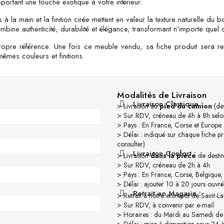
portant une touche exotique à votre intérieur.
és à la main et la finition cirée mettent en valeur la texture naturelle du 
ombine authenticité, durabilité et élégance, transformant n’importe que
opre référence. Une fois ce meuble vendu, sa fiche produit sera re
mes couleurs et finitions.
Modalités de Livraison
Livraison Classique :
> Livraison au
pied du camion
(dev
> Sur RDV, créneau de 4h à 8h selon
> Pays : En France, Corse et Europe.
> Délai : indiqué sur chaque fiche pr
consulter)
Livraison Confort :
> Livraison
dans la pièce
de destin
> Sur RDV, créneau de 2h à 4h
> Pays : En France, Corse, Belgique
> Délai : ajouter 10 à 20 jours ouvré
Retrait en Magasin :
> Retrait à notre entrepôt de Saint-
> Sur RDV, à convenir par e-mail
> Horaires : du Mardi au Samedi de