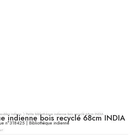
meubles indiens
Petite bibliothèque indienne bois recyclé 68cm INDIA
que indienne bois recyclé 68cm INDIA
ue n°318425 | Bibliothèque indienne
TTC
art