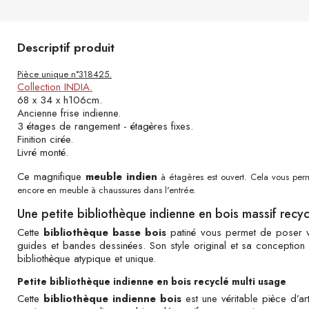
Descriptif produit
Pièce unique n°318425.
Collection INDIA.
68 x 34 x h106cm.
Ancienne frise indienne.
3 étages de rangement - étagères fixes.
Finition cirée.
Livré monté.
Ce magnifique
meuble
indien
à étagères est ouvert. Cela vous per
encore en meuble à chaussures dans l'entrée.
Une petite bibliothèque indienne en bois massif recyc
Cette
bibliothèque basse bois
patiné vous permet de poser v
guides et bandes dessinées. Son style original et sa conception ar
bibliothèque atypique et unique.
Petite bibliothèque indienne en bois recyclé multi usage
Cette
bibliothèque indienne bois
est une véritable pièce d’ar