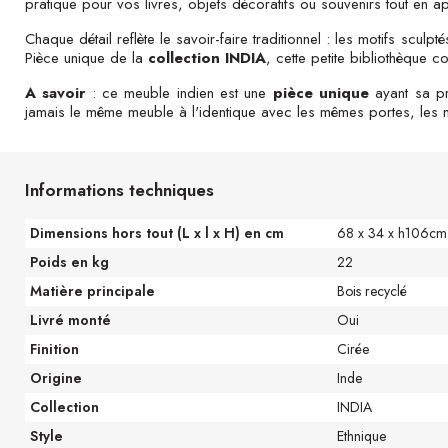
pratique pour vos livres, objets décoratifs ou souvenirs tout en ap
Chaque détail reflète le savoir-faire traditionnel : les motifs sculpt
Pièce unique de la
collection INDIA
, cette petite bibliothèque c
A savoir
: ce meuble indien est une
pièce unique
ayant sa pr
jamais le même meuble à l'identique avec les mêmes portes, les mê
Informations techniques
Dimensions hors tout (L x l x H) en cm
68 x 34 x h106cm
Poids en kg
22
Matière principale
Bois recyclé
Livré monté
Oui
Finition
Cirée
Origine
Inde
Collection
INDIA
Style
Ethnique