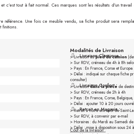
t c’est tout à fait normal. Ces marques sont les résultats d’un travail a
e référence. Une fois ce meuble vendu, sa fiche produit sera rempla
finitions.
Modalités de Livraison
Livraison Classique :
> Livraison au
pied du camion
(dev
> Sur RDV, créneau de 4h à 8h selon
> Pays : En France, Corse et Europe.
> Délai : indiqué sur chaque fiche pr
consulter)
Livraison Confort :
> Livraison
dans la pièce
de destin
> Sur RDV, créneau de 2h à 4h
> Pays : En France, Corse, Belgique
> Délai : ajouter 10 à 20 jours ouvré
Retrait en Magasin :
> Retrait à notre entrepôt de Saint-
> Sur RDV, à convenir par e-mail
> Horaires : du Mardi au Samedi de
> Délai : mise à disposition sous 24 
Coût de la livraison :