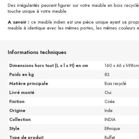
Des irrégularités peuvent figurer sur votre meuble en bois recyclé e
touche unique à votre meuble.
A savoir :
ce meuble indien est une pièce unique ayant sa propr
meuble à identique avec les mêmes portes, les mêmes couleurs et 
Informations techniques
Dimensions hors tout (L x l x H) en cm
160 x 46 x h98cm
Poids en kg
83
Matière principale
Bois recyclé
Livré monté
Oui
Finition
Cirée
Origine
Inde
Collection
INDIA
Style
Ethnique
Type de produit
Buffet