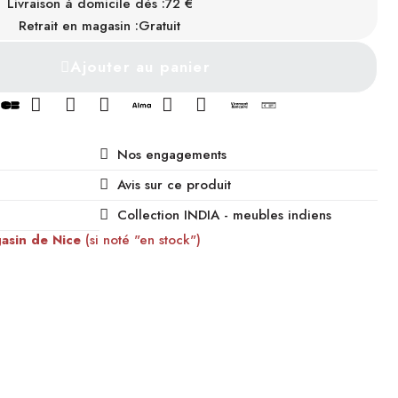
Livraison à domicile dès :
72 €
INDISPONIBLE
Retrait en magasin :
Gratuit
Ajouter au panier
Nos engagements
Avis sur ce produit
Collection INDIA - meubles indiens
gasin de Nice
(si noté "en stock")