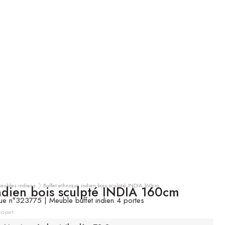
meubles indiens
Buffet ethnique indien bois sculpté INDIA 160cm
indien bois sculpté INDIA 160cm
ue n°323775 | Meuble buffet indien 4 portes
TTC
o-part