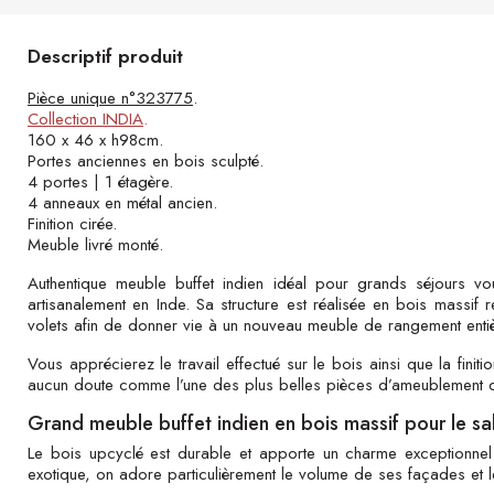
Descriptif produit
Pièce unique n°323775
.
Collection INDIA
.
160 x 46 x h98cm.
Portes anciennes en bois sculpté.
4 portes | 1 étagère.
4 anneaux en métal ancien.
Finition cirée.
Meuble livré monté.
Authentique meuble buffet indien idéal pour grands séjours v
artisanalement en Inde. Sa structure est réalisée en bois massif 
volets afin de donner vie à un nouveau meuble de rangement enti
Vous apprécierez le travail effectué sur le bois ainsi que la fin
aucun doute comme l’une des plus belles pièces d’ameublement 
Grand meuble buffet indien en bois massif pour le sa
Le bois upcyclé est durable et apporte un charme exceptionnel au
exotique, on adore particulièrement le volume de ses façades et le 