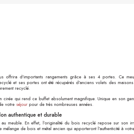
ous offrira d'importants rangements grâce à ses 4 portes. Ce meub
recyclé et ses portes ont été récupérés d'anciens volets des maisons
èrement recyclé.
ition cirée qui rend ce buffet absolument magnifique. Unique en son ge
de votre
séjour
pour de très nombreuses années.
lon authentique et durable
 meuble. En effet, l’originalité du bois recyclé repose sur son irr
mélange de bois et métal ancien qui apporteront l'authenticité à votre 