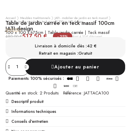
Accueil
Meubles traditionnels
JATI - mobilier de jardin en teck massif
Table de jardin carrée en teck massif 100cm JATI design
Table de jardin carrée en teck massif 100cm
JATI design
voir tous les avis





100 x 100 x h75cm | Table jardin carrée | Teck massif
517,50 €
TTC
690,00 €
- 25%
dont 4,33 € d'éco-part .
EN STOCK
Chez vous sous 3 à 10 jours
Livraison à domicile dès :
42 €
Retrait en magasin :
Gratuit
Ajouter au panier
Paiements 100% sécurisés :
Quantité en stock
2 Produits
Référence
JATTACA100
Descriptif produit
Informations techniques
Conseils d'entretien