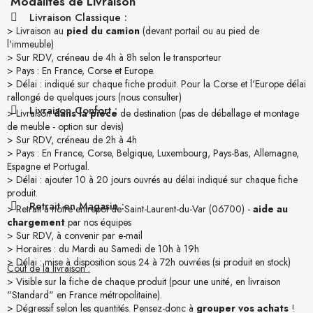
Modalités de Livraison
Livraison Classique :
> Livraison au
pied du camion
(devant portail ou au pied de
l'immeuble)
> Sur RDV, créneau de 4h à 8h selon le transporteur
> Pays : En France, Corse et Europe.
> Délai : indiqué sur chaque fiche produit. Pour la Corse et l'Europe délai
rallongé de quelques jours (nous consulter)
Livraison Confort :
> Livraison
dans la pièce
de destination (pas de déballage et montage
de meuble - option sur devis)
> Sur RDV, créneau de 2h à 4h
> Pays : En France, Corse, Belgique, Luxembourg, Pays-Bas, Allemagne,
Espagne et Portugal.
> Délai : ajouter 10 à 20 jours ouvrés au délai indiqué sur chaque fiche
produit.
Retrait en Magasin :
> Retrait à notre entrepôt de Saint-Laurent-du-Var (06700) -
aide au
chargement
par nos équipes
> Sur RDV, à convenir par e-mail
> Horaires : du Mardi au Samedi de 10h à 19h
> Délai : mise à disposition sous 24 à 72h ouvrées (si produit en stock)
Coût de la livraison :
> Visible sur la fiche de chaque produit (pour une unité, en livraison
"Standard" en France métropolitaine).
> Dégressif selon les quantités. Pensez-donc à
grouper vos achats
!