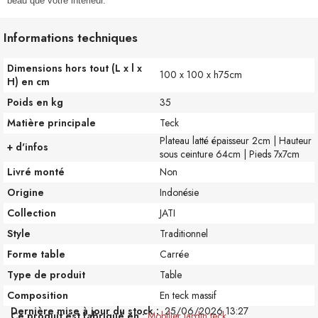
beau que votre intérieur.
Informations techniques
Dimensions hors tout (L x l x
100 x 100 x h75cm
H) en cm
Poids en kg
35
Matière principale
Teck
Plateau latté épaisseur 2cm | Hauteur
+ d'infos
sous ceinture 64cm | Pieds 7x7cm
Livré monté
Non
Origine
Indonésie
Collection
JATI
Style
Traditionnel
Forme table
Carrée
Type de produit
Table
Composition
En teck massif
Dernière mise à jour du stock :
25/06/2026 13:27
Ce produit est fabriqué en
Mobilier jardin teck