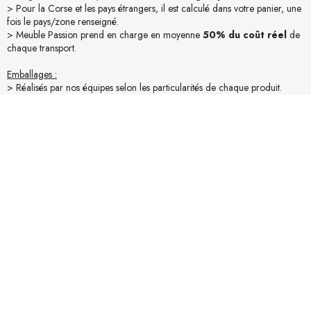
> Pour la Corse et les pays étrangers, il est calculé dans votre panier, une
fois le pays/zone renseigné.
> Meuble Passion prend en charge en moyenne
50% du coût réel
de
chaque transport.
Emballages :
> Réalisés par nos équipes selon les particularités de chaque produit.
> Nous privilégions le suremballage pour une
protection maximale
.
> Conditionnement en carton et / ou palettes pour bien voyager !
Accessibilité :
> Assurez-vous des conditions d’accessibilité du lieu de livraison (camion
19t).
> Mesurez vos accès (portes, escaliers,...). Pour une livraison "Confort"
merci de nous en informer lors de la commande.
En savoir plus sur la livraison
Avis produit
La collection JATI - mobilier de jardin en teck massif