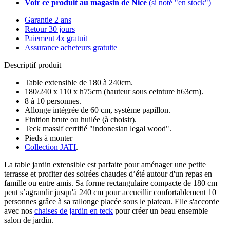
Voir ce produit au magasin de Nice
(si noté "en stock")
Garantie 2 ans
Retour 30 jours
Paiement 4x gratuit
Assurance acheteurs gratuite
Descriptif produit
Table extensible de 180 à 240cm.
180/240 x 110 x h75cm (hauteur sous ceinture h63cm).
8 à 10 personnes.
Allonge intégrée de 60 cm, système papillon.
Finition brute ou huilée (à choisir).
Teck massif certifié "indonesian legal wood".
Pieds à monter
Collection JATI
.
La table jardin extensible est parfaite pour aménager une petite
terrasse et profiter des soirées chaudes d’été autour d'un repas en
famille ou entre amis. Sa forme rectangulaire compacte de 180 cm
peut s’agrandir jusqu'à 240 cm pour accueillir confortablement 10
personnes grâce à sa rallonge placée sous le plateau. Elle s'accorde
avec nos
chaises de jardin en teck
pour créer un beau ensemble
salon de jardin.