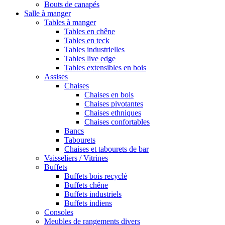
Bouts de canapés
Salle à manger
Tables à manger
Tables en chêne
Tables en teck
Tables industrielles
Tables live edge
Tables extensibles en bois
Assises
Chaises
Chaises en bois
Chaises pivotantes
Chaises ethniques
Chaises confortables
Bancs
Tabourets
Chaises et tabourets de bar
Vaisseliers / Vitrines
Buffets
Buffets bois recyclé
Buffets chêne
Buffets industriels
Buffets indiens
Consoles
Meubles de rangements divers