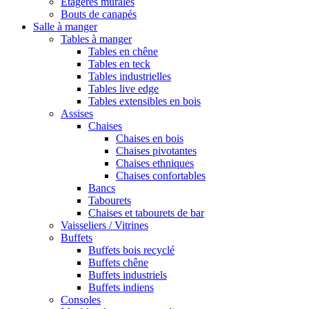
Etagères murales
Bouts de canapés
Salle à manger
Tables à manger
Tables en chêne
Tables en teck
Tables industrielles
Tables live edge
Tables extensibles en bois
Assises
Chaises
Chaises en bois
Chaises pivotantes
Chaises ethniques
Chaises confortables
Bancs
Tabourets
Chaises et tabourets de bar
Vaisseliers / Vitrines
Buffets
Buffets bois recyclé
Buffets chêne
Buffets industriels
Buffets indiens
Consoles