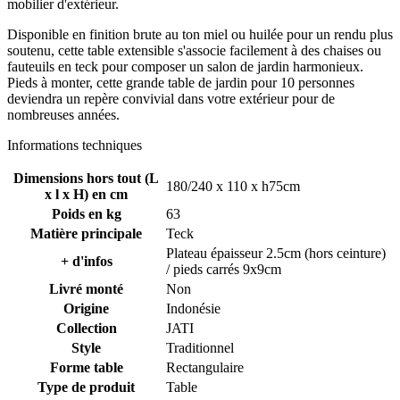
mobilier d'extérieur.
Disponible en finition brute au ton miel ou huilée pour un rendu plus
soutenu, cette table extensible s'associe facilement à des chaises ou
fauteuils en teck pour composer un salon de jardin harmonieux.
Pieds à monter, cette grande table de jardin pour 10 personnes
deviendra un repère convivial dans votre extérieur pour de
nombreuses années.
Informations techniques
Dimensions hors tout (L
180/240 x 110 x h75cm
x l x H) en cm
Poids en kg
63
Matière principale
Teck
Plateau épaisseur 2.5cm (hors ceinture)
+ d'infos
/ pieds carrés 9x9cm
Livré monté
Non
Origine
Indonésie
Collection
JATI
Style
Traditionnel
Forme table
Rectangulaire
Type de produit
Table