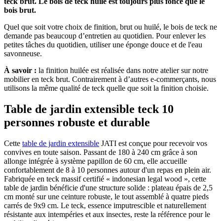
teck brut. Le bois de teck huilé est toujours plus foncé que le
bois brut.
Quel que soit votre choix de finition, brut ou huilé, le bois de teck ne
demande pas beaucoup d’entretien au quotidien. Pour enlever les
petites tâches du quotidien, utiliser une éponge douce et de l'eau
savonneuse.
À savoir :
la finition huilée est réalisée dans notre atelier sur notre
mobilier en teck brut. Contrairement à d’autres e-commerçants, nous
utilisons la même qualité de teck quelle que soit la finition choisie.
Table de jardin extensible teck 10
personnes robuste et durable
Cette
table de jardin extensible
JATI est conçue pour recevoir vos
convives en toute saison. Passant de 180 à 240 cm grâce à son
allonge intégrée à système papillon de 60 cm, elle accueille
confortablement de 8 à 10 personnes autour d'un repas en plein air.
Fabriquée en teck massif certifié « indonesian legal wood », cette
table de jardin bénéficie d'une structure solide : plateau épais de 2,5
cm monté sur une ceinture robuste, le tout assemblé à quatre pieds
carrés de 9x9 cm. Le teck, essence imputrescible et naturellement
résistante aux intempéries et aux insectes, reste la référence pour le