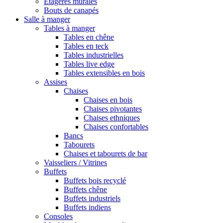
Etagères murales
Bouts de canapés
Salle à manger
Tables à manger
Tables en chêne
Tables en teck
Tables industrielles
Tables live edge
Tables extensibles en bois
Assises
Chaises
Chaises en bois
Chaises pivotantes
Chaises ethniques
Chaises confortables
Bancs
Tabourets
Chaises et tabourets de bar
Vaisseliers / Vitrines
Buffets
Buffets bois recyclé
Buffets chêne
Buffets industriels
Buffets indiens
Consoles