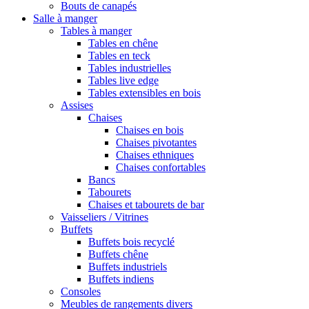
Bouts de canapés
Salle à manger
Tables à manger
Tables en chêne
Tables en teck
Tables industrielles
Tables live edge
Tables extensibles en bois
Assises
Chaises
Chaises en bois
Chaises pivotantes
Chaises ethniques
Chaises confortables
Bancs
Tabourets
Chaises et tabourets de bar
Vaisseliers / Vitrines
Buffets
Buffets bois recyclé
Buffets chêne
Buffets industriels
Buffets indiens
Consoles
Meubles de rangements divers