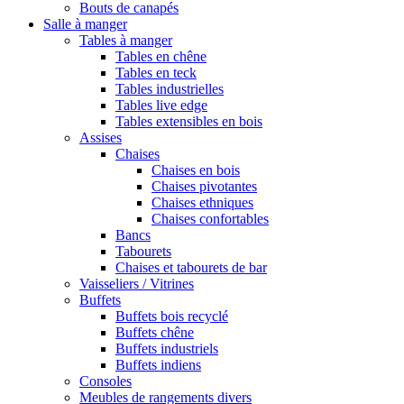
Bouts de canapés
Salle à manger
Tables à manger
Tables en chêne
Tables en teck
Tables industrielles
Tables live edge
Tables extensibles en bois
Assises
Chaises
Chaises en bois
Chaises pivotantes
Chaises ethniques
Chaises confortables
Bancs
Tabourets
Chaises et tabourets de bar
Vaisseliers / Vitrines
Buffets
Buffets bois recyclé
Buffets chêne
Buffets industriels
Buffets indiens
Consoles
Meubles de rangements divers