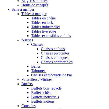
Etagères murales
Bouts de canapés
Salle à manger
Tables à manger
Tables en chêne
Tables en teck
Tables industrielles
Tables live edge
Tables extensibles en bois
Assises
Chaises
Chaises en bois
Chaises pivotantes
Chaises ethniques
Chaises confortables
Bancs
Tabourets
Chaises et tabourets de bar
Vaisseliers / Vitrines
Buffets
Buffets bois recyclé
Buffets chêne
Buffets industriels
Buffets indiens
Consoles