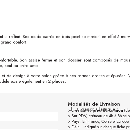
t et raffiné. Ses pieds carrés en bois peint se marient en effet à mer
 grand confort.
onfortable. Son assise ferme et son dossier sont composés de mouss
e, seul ou entre amis.
et de design à votre salon grâce à ses formes droites et épurées. Vo
dèle existe également en 2 places.
Modalités de Livraison
Livraison Classique :
> Livraison au
pied du camion
(dev
> Sur RDV, créneau de 4h à 8h selon
> Pays : En France, Corse et Europe.
> Délai : indiqué sur chaque fiche pr