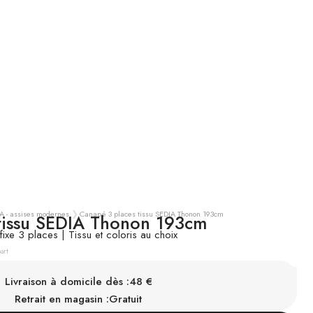
A - assises modernes
Canapé 3 places tissu SEDIA Thonon 193cm
tissu SEDIA Thonon 193cm
ixe 3 places | Tissu et coloris au choix
TTC
art
SUR COMMANDE
hez vous sous 15 à 25 semaines
Livraison à domicile dès :
48 €
Retrait en magasin :
Gratuit