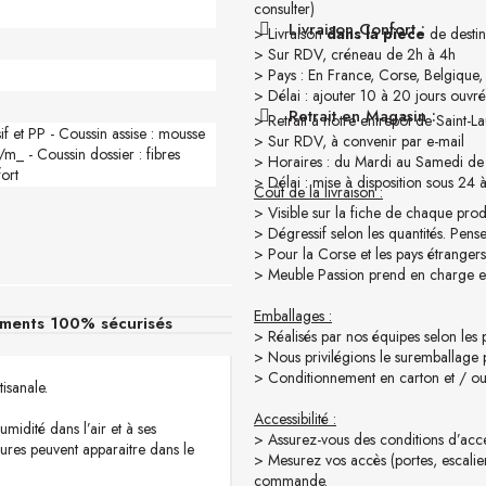
consulter)
Livraison Confort :
> Livraison
dans la pièce
de destin
> Sur RDV, créneau de 2h à 4h
> Pays : En France, Corse, Belgique
> Délai : ajouter 10 à 20 jours ouvré
Retrait en Magasin :
> Retrait à notre entrepôt de Saint-
sif et PP - Coussin assise : mousse
> Sur RDV, à convenir par e-mail
m_ - Coussin dossier : fibres
> Horaires : du Mardi au Samedi de
ort
> Délai : mise à disposition sous 24 
Coût de la livraison :
> Visible sur la fiche de chaque prod
> Dégressif selon les quantités. Pen
> Pour la Corse et les pays étrangers,
> Meuble Passion prend en charge
Emballages :
ments 100% sécurisés
> Réalisés par nos équipes selon les 
> Nous privilégions le suremballage
> Conditionnement en carton et / ou 
isanale.
Accessibilité :
humidité dans l’air et à ses
> Assurez-vous des conditions d’access
ssures peuvent apparaitre dans le
> Mesurez vos accès (portes, escalier
commande.