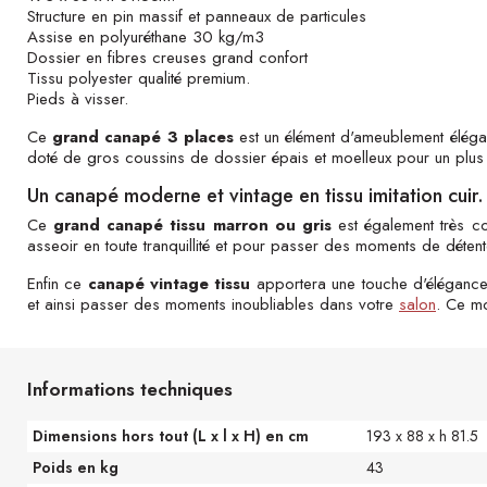
Structure en pin massif et panneaux de particules
Assise en polyuréthane 30 kg/m3
Dossier en fibres creuses grand confort
Tissu polyester qualité premium.
Pieds à visser.
Ce
grand canapé 3 places
est un élément d'ameublement élégan
doté de gros coussins de dossier épais et moelleux pour un plus
Un canapé moderne et vintage en tissu imitation cuir.
Ce
grand canapé tissu marron ou gris
est également très c
asseoir en toute tranquillité et pour passer des moments de détent
Enfin ce
canapé vintage tissu
apportera une touche d'élégance 
et ainsi passer des moments inoubliables dans votre
salon
. Ce mo
Informations techniques
Dimensions hors tout (L x l x H) en cm
193 x 88 x h 81.5
Poids en kg
43