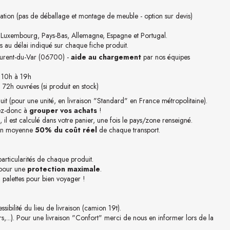
ation (pas de déballage et montage de meuble - option sur devis)
, Luxembourg, Pays-Bas, Allemagne, Espagne et Portugal.
s au délai indiqué sur chaque fiche produit.
Laurent-du-Var (06700) -
aide au chargement
par nos équipes
 10h à 19h
à 72h ouvrées (si produit en stock)
uit (pour une unité, en livraison "Standard" en France métropolitaine).
sez-donc à
grouper vos achats
!
 il est calculé dans votre panier, une fois le pays/zone renseigné.
 en moyenne
50% du coût réel
de chaque transport.
particularités de chaque produit.
 pour une
protection maximale
.
palettes pour bien voyager !
ibilité du lieu de livraison (camion 19t).
s,...). Pour une livraison "Confort" merci de nous en informer lors de la