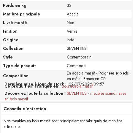
Poids en kg
32
Matière principale
Acacia
Livré monté
Non
Finition
Vernis
Origine
Inde
Collection
SEVENTIES
Style
Contemporain
Type de produit
Commode
En acacia massif - Poignées et pieds
Composition
en métal. Fonds en CP
Dernière mise à jour du stock :
22/07/2026 09:57
Ce produit est fabriqué en
Bois acacia massif
Découvrez toute la collection
SEVENTIES - meubles scandinaves
en bois massif
Conseils d'entretien
Nos meubles en bois massif sont principalement fabriqués de manière
artisanale.