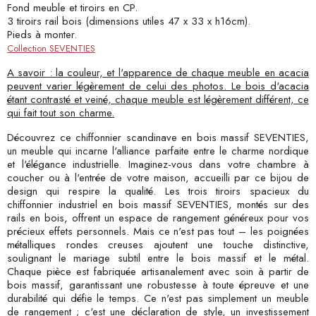
Fond meuble et tiroirs en CP.
3 tiroirs rail bois (dimensions utiles 47 x 33 x h16cm).
Pieds à monter.
Collection SEVENTIES
A savoir : la couleur, et l'apparence de chaque meuble en acacia
peuvent varier légèrement de celui des photos. Le bois d'acacia
étant contrasté et veiné, chaque meuble est légèrement différent, ce
qui fait tout son charme.
Découvrez ce chiffonnier scandinave en bois massif SEVENTIES,
un meuble qui incarne l'alliance parfaite entre le charme nordique
et l'élégance industrielle. Imaginez-vous dans votre chambre à
coucher ou à l'entrée de votre maison, accueilli par ce bijou de
design qui respire la qualité. Les trois tiroirs spacieux du
chiffonnier industriel en bois massif SEVENTIES, montés sur des
rails en bois, offrent un espace de rangement généreux pour vos
précieux effets personnels. Mais ce n'est pas tout – les poignées
métalliques rondes creuses ajoutent une touche distinctive,
soulignant le mariage subtil entre le bois massif et le métal.
Chaque pièce est fabriquée artisanalement avec soin à partir de
bois massif, garantissant une robustesse à toute épreuve et une
durabilité qui défie le temps. Ce n'est pas simplement un meuble
de rangement ; c'est une déclaration de style, un investissement