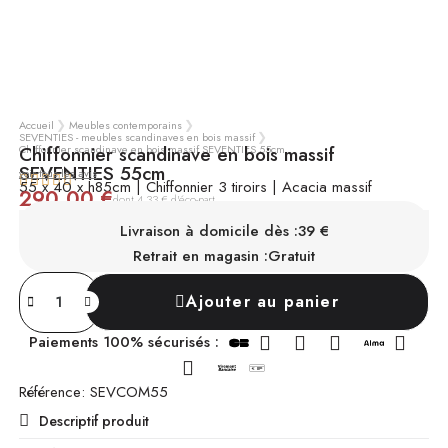
Accueil
Meubles contemporains
SEVENTIES - meubles scandinaves en bois massif
Chiffonnier scandinave en bois massif SEVENTIES 55cm
Chiffonnier scandinave en bois massif
SEVENTIES 55cm
voir tous les avis





55 x 40 x h85cm | Chiffonnier 3 tiroirs | Acacia massif
290,00 €
TTC
dont 4,33 € d'éco-part
SUR COMMANDE
Chez vous entre le 15/09 et le 30/09
Livraison à domicile dès :
39 €
Retrait en magasin :
Gratuit
Ajouter au panier
Paiements 100% sécurisés :
Référence
SEVCOM55
Descriptif produit