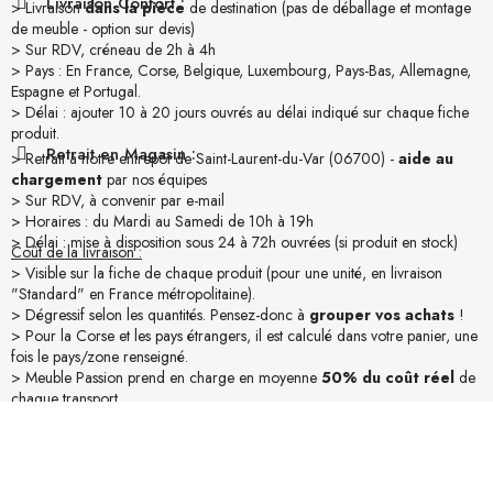
Livraison Confort :
> Livraison
dans la pièce
de destination (pas de déballage et montage
de meuble - option sur devis)
> Sur RDV, créneau de 2h à 4h
> Pays : En France, Corse, Belgique, Luxembourg, Pays-Bas, Allemagne,
Espagne et Portugal.
> Délai : ajouter 10 à 20 jours ouvrés au délai indiqué sur chaque fiche
produit.
Retrait en Magasin :
> Retrait à notre entrepôt de Saint-Laurent-du-Var (06700) -
aide au
chargement
par nos équipes
> Sur RDV, à convenir par e-mail
> Horaires : du Mardi au Samedi de 10h à 19h
> Délai : mise à disposition sous 24 à 72h ouvrées (si produit en stock)
Coût de la livraison :
> Visible sur la fiche de chaque produit (pour une unité, en livraison
"Standard" en France métropolitaine).
> Dégressif selon les quantités. Pensez-donc à
grouper vos achats
!
> Pour la Corse et les pays étrangers, il est calculé dans votre panier, une
fois le pays/zone renseigné.
> Meuble Passion prend en charge en moyenne
50% du coût réel
de
chaque transport.
Emballages :
> Réalisés par nos équipes selon les particularités de chaque produit.
> Nous privilégions le suremballage pour une
protection maximale
.