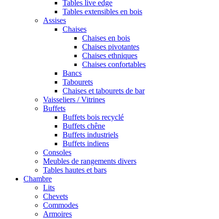
Tables live edge
Tables extensibles en bois
Assises
Chaises
Chaises en bois
Chaises pivotantes
Chaises ethniques
Chaises confortables
Bancs
Tabourets
Chaises et tabourets de bar
Vaisseliers / Vitrines
Buffets
Buffets bois recyclé
Buffets chêne
Buffets industriels
Buffets indiens
Consoles
Meubles de rangements divers
Tables hautes et bars
Chambre
Lits
Chevets
Commodes
Armoires