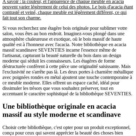
A savoir : la couleur, et l'apparence de chaque meuble en acacia
peuvent varier légèrement de celui des photos. Le bois d'acacia étant
contrasté et veiné, chaque meuble est légèrement différent, ce qui
fait tout son charme.
Si vous recherchez une étagère bois originale pour sublimer votre
salon, vous êtes au bon endroit. Imaginez-vous plongé dans une
atmosphère chaleureuse et exotique, où le bois massif de haute
qualité est à l'honneur avec l'acacia. Notre bibliothèque en acacia
massif scandinave SEVENTIES incarne l'essence même de
l'artisanat, capturant la beauté naturelle du bois dans un design
moderne qui séduit les connaisseurs. Les étagères de forme
déstructurée confèrent à cette pièce une originalité saisissante. Mais
l'exclusivité ne s'arrête pas là. Les deux portes à charnière métallique
avec poignées rondes en métal ajoutent une touche contemporaine à
ce meuble moderne. Elles offrent un espace caché, idéal pour
dissimuler les trésors que vous souhaitez préserver, tout en
accentuant le caractère sophistiqué de la bibliothèque SEVENTIES.
Une bibliothèque originale en acacia
massif au style moderne et scandinave
Choisir cette bibliothèque, c'est opter pour un produit exceptionnel,
conçu pour ceux qui savent apprécier la beauté des choses bien