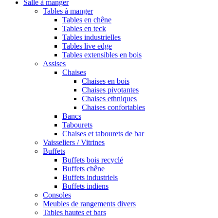
Salle à manger
Tables à manger
Tables en chêne
Tables en teck
Tables industrielles
Tables live edge
Tables extensibles en bois
Assises
Chaises
Chaises en bois
Chaises pivotantes
Chaises ethniques
Chaises confortables
Bancs
Tabourets
Chaises et tabourets de bar
Vaisseliers / Vitrines
Buffets
Buffets bois recyclé
Buffets chêne
Buffets industriels
Buffets indiens
Consoles
Meubles de rangements divers
Tables hautes et bars