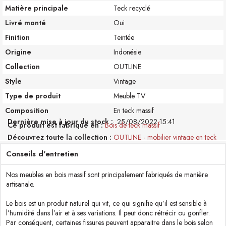
Matière principale
Teck recyclé
Livré monté
Oui
Finition
Teintée
Origine
Indonésie
Collection
OUTLINE
Style
Vintage
Type de produit
Meuble TV
Composition
En teck massif
Dernière mise à jour du stock :
25/08/2022 15:41
Ce produit est fabriqué en
Bois de teck massif
Découvrez toute la collection
OUTLINE - mobilier vintage en teck
Conseils d'entretien
Nos meubles en bois massif sont principalement fabriqués de manière
artisanale.
Le bois est un produit naturel qui vit, ce qui signifie qu’il est sensible à
l’humidité dans l’air et à ses variations. Il peut donc rétrécir ou gonfler.
Par conséquent, certaines fissures peuvent apparaitre dans le bois selon