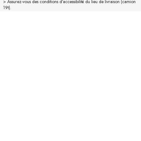
> Assurez-vous des conditions d’accessibilité du lieu de livraison (camion
19t).
> Mesurez vos accès (portes, escaliers,...). Pour une livraison "Confort"
merci de nous en informer lors de la commande.
En savoir plus sur la livraison
Avis produit
La collection OUTLINE - mobilier vintage en teck