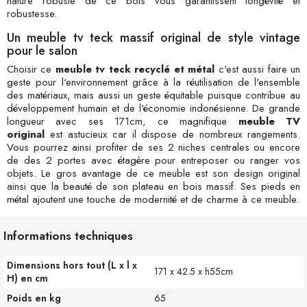
nature robuste de ce bois vous garantissent longévité et
robustesse.
Un meuble tv teck massif original de style vintage
pour le salon
Choisir ce
meuble tv teck recyclé et métal
c'est aussi faire un
geste pour l'environnement grâce à la réutilisation de l'ensemble
des matériaux, mais aussi un geste équitable puisque contribue au
développement humain et de l'économie indonésienne. De grande
longueur avec ses 171cm, ce magnifique
meuble TV
original
est astucieux car il dispose de nombreux rangements.
Vous pourrez ainsi profiter de ses 2 niches centrales ou encore
de des 2 portes avec étagère pour entreposer ou ranger vos
objets. Le gros avantage de ce meuble est son design original
ainsi que la beauté de son plateau en bois massif. Ses pieds en
métal ajoutent une touche de modernité et de charme à ce meuble.
Informations techniques
Dimensions hors tout (L x l x
171 x 42.5 x h55cm
H) en cm
Poids en kg
65