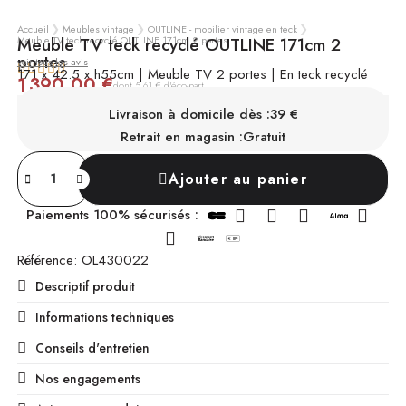
Accueil
Meubles vintage
OUTLINE - mobilier vintage en teck
Meuble TV teck recyclé OUTLINE 171cm 2 portes
Meuble TV teck recyclé OUTLINE 171cm 2
portes
voir tous les avis





171 x 42.5 x h55cm | Meuble TV 2 portes | En teck recyclé
1 390,00 €
TTC
dont 5,61 € d'éco-part
SUR COMMANDE
Chez vous sous 12 à 16 semaines
Livraison à domicile dès :
39 €
Retrait en magasin :
Gratuit
Ajouter au panier
Paiements 100% sécurisés :
Référence
OL430022
Descriptif produit
Informations techniques
Conseils d'entretien
Nos engagements