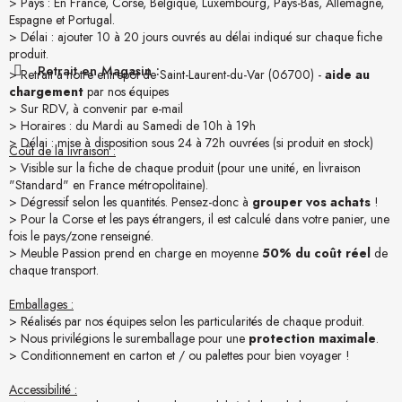
> Pays : En France, Corse, Belgique, Luxembourg, Pays-Bas, Allemagne,
Espagne et Portugal.
> Délai : ajouter 10 à 20 jours ouvrés au délai indiqué sur chaque fiche
produit.
Retrait en Magasin :
> Retrait à notre entrepôt de Saint-Laurent-du-Var (06700) -
aide au
chargement
par nos équipes
> Sur RDV, à convenir par e-mail
> Horaires : du Mardi au Samedi de 10h à 19h
> Délai : mise à disposition sous 24 à 72h ouvrées (si produit en stock)
Coût de la livraison :
> Visible sur la fiche de chaque produit (pour une unité, en livraison
"Standard" en France métropolitaine).
> Dégressif selon les quantités. Pensez-donc à
grouper vos achats
!
> Pour la Corse et les pays étrangers, il est calculé dans votre panier, une
fois le pays/zone renseigné.
> Meuble Passion prend en charge en moyenne
50% du coût réel
de
chaque transport.
Emballages :
> Réalisés par nos équipes selon les particularités de chaque produit.
> Nous privilégions le suremballage pour une
protection maximale
.
> Conditionnement en carton et / ou palettes pour bien voyager !
Accessibilité :