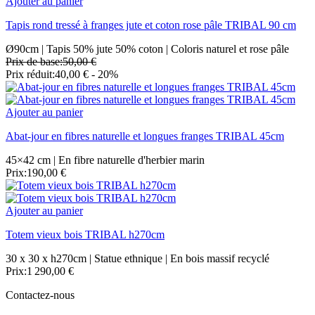
Ajouter au panier
Tapis rond tressé à franges jute et coton rose pâle TRIBAL 90 cm
Ø90cm | Tapis 50% jute 50% coton | Coloris naturel et rose pâle
Prix de base:
50,00 €
Prix réduit:
40,00 €
- 20%
Ajouter au panier
Abat-jour en fibres naturelle et longues franges TRIBAL 45cm
45×42 cm | En fibre naturelle d'herbier marin
Prix:
190,00 €
Ajouter au panier
Totem vieux bois TRIBAL h270cm
30 x 30 x h270cm | Statue ethnique | En bois massif recyclé
Prix:
1 290,00 €
Contactez-nous