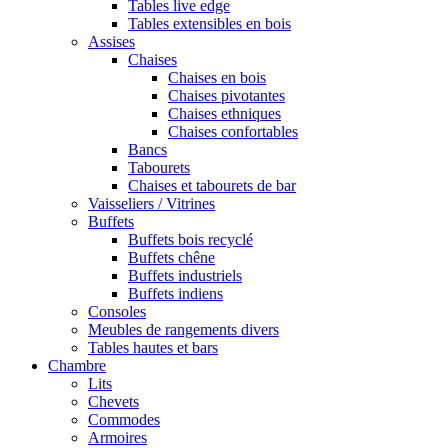
Tables live edge
Tables extensibles en bois
Assises
Chaises
Chaises en bois
Chaises pivotantes
Chaises ethniques
Chaises confortables
Bancs
Tabourets
Chaises et tabourets de bar
Vaisseliers / Vitrines
Buffets
Buffets bois recyclé
Buffets chêne
Buffets industriels
Buffets indiens
Consoles
Meubles de rangements divers
Tables hautes et bars
Chambre
Lits
Chevets
Commodes
Armoires