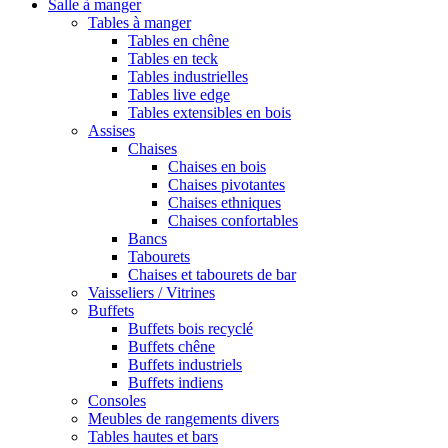
Salle à manger
Tables à manger
Tables en chêne
Tables en teck
Tables industrielles
Tables live edge
Tables extensibles en bois
Assises
Chaises
Chaises en bois
Chaises pivotantes
Chaises ethniques
Chaises confortables
Bancs
Tabourets
Chaises et tabourets de bar
Vaisseliers / Vitrines
Buffets
Buffets bois recyclé
Buffets chêne
Buffets industriels
Buffets indiens
Consoles
Meubles de rangements divers
Tables hautes et bars