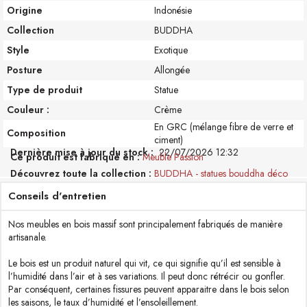
Origine
Indonésie
Collection
BUDDHA
Style
Exotique
Posture
Allongée
Type de produit
Statue
Couleur :
Crème
En GRC (mélange fibre de verre et
Composition
ciment)
Dernière mise à jour du stock :
22/07/2026 12:32
Ce produit est fabriqué en
Meuble Passion
Découvrez toute la collection
BUDDHA - statues bouddha déco
Conseils d'entretien
Nos meubles en bois massif sont principalement fabriqués de manière
artisanale.
Le bois est un produit naturel qui vit, ce qui signifie qu’il est sensible à
l’humidité dans l’air et à ses variations. Il peut donc rétrécir ou gonfler.
Par conséquent, certaines fissures peuvent apparaitre dans le bois selon
les saisons, le taux d’humidité et l’ensoleillement.