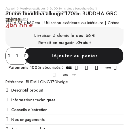
Accueil
Meubles exotiques
BUDDHA - statues bouddha déco
Statue bouddha allongé 170cm BUDDHA GRC crème
Statue bouddha allongé 170cm BUDDHA GRC
crème
voir tous les avis





170 x 33 x h60cm | Utilisation extérieure ou intérieure | Crème
490,00 €
TTC
SUR COMMANDE
Chez vous sous 4 à 6 mois
Livraison à domicile dès :
66 €
Retrait en magasin :
Gratuit
Ajouter au panier
Paiements 100% sécurisés :
Référence
BUDALLONG170beige
Descriptif produit
Informations techniques
Conseils d'entretien
Nos engagements