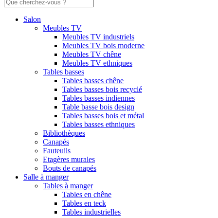
Salon
Meubles TV
Meubles TV industriels
Meubles TV bois moderne
Meubles TV chêne
Meubles TV ethniques
Tables basses
Tables basses chêne
Tables basses bois recyclé
Tables basses indiennes
Table basse bois design
Tables basses bois et métal
Tables basses ethniques
Bibliothèques
Canapés
Fauteuils
Etagères murales
Bouts de canapés
Salle à manger
Tables à manger
Tables en chêne
Tables en teck
Tables industrielles