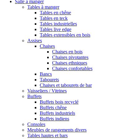
Salle à manger
Tables à manger
Tables en chêne
Tables en teck
Tables industrielles
Tables live edge
Tables extensibles en bois
Assises
Chaises
Chaises en bois
Chaises pivotantes
Chaises ethniques
Chaises confortables
Bancs
Tabourets
Chaises et tabourets de bar
Vaisseliers / Vitrines
Buffets
Buffets bois recyclé
Buffets chêne
Buffets industriels
Buffets indiens
Consoles
Meubles de rangements divers
Tables hautes et bars