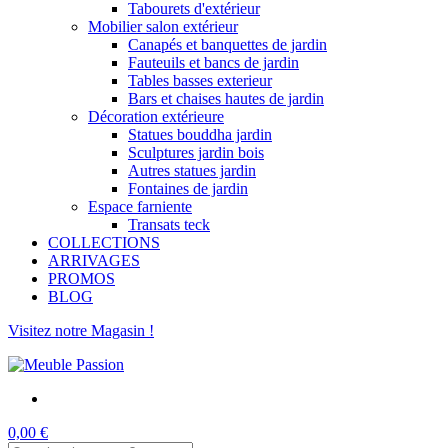
Tabourets d'extérieur
Mobilier salon extérieur
Canapés et banquettes de jardin
Fauteuils et bancs de jardin
Tables basses exterieur
Bars et chaises hautes de jardin
Décoration extérieure
Statues bouddha jardin
Sculptures jardin bois
Autres statues jardin
Fontaines de jardin
Espace farniente
Transats teck
COLLECTIONS
ARRIVAGES
PROMOS
BLOG
Visitez notre Magasin !
0,00 €