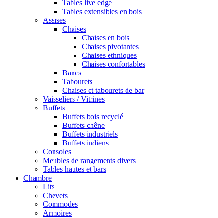
Tables live edge
Tables extensibles en bois
Assises
Chaises
Chaises en bois
Chaises pivotantes
Chaises ethniques
Chaises confortables
Bancs
Tabourets
Chaises et tabourets de bar
Vaisseliers / Vitrines
Buffets
Buffets bois recyclé
Buffets chêne
Buffets industriels
Buffets indiens
Consoles
Meubles de rangements divers
Tables hautes et bars
Chambre
Lits
Chevets
Commodes
Armoires