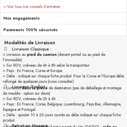
> Voir tous nos conseils d'entretien
Nos engagements
Paiements 100% sécurisés
Modalités de Livraison
Livraison Classique :
> Livraison au
pied du camion
(devant portail ou au pied de
l'immeuble)
> Sur RDV, créneau de 4h à 8h selon le transporteur
> Pays : En France, Corse et Europe.
> Délai : indiqué sur chaque fiche produit. Pour la Corse et l'Europe délai
rallongé de quelques jours (nous consulter)
Livraison Confort :
> Livraison
dans la pièce
de destination (pas de déballage et montage
de meuble - option sur devis)
> Sur RDV, créneau de 2h à 4h
> Pays : En France, Corse, Belgique, Luxembourg, Pays-Bas, Allemagne,
Espagne et Portugal.
> Délai : ajouter 10 à 20 jours ouvrés au délai indiqué sur chaque fiche
produit.
Retrait en Magasin :
> Retrait à notre entrepôt de Saint-Laurent-du-Var (06700) -
aide au