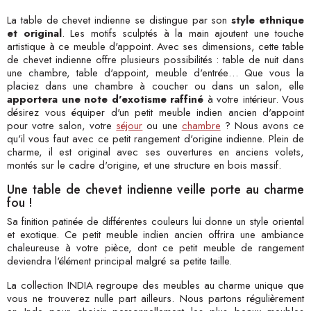
La table de chevet indienne se distingue par son
style ethnique
et original
. Les motifs sculptés à la main ajoutent une touche
artistique à ce meuble d'appoint. Avec ses dimensions, cette table
de chevet indienne offre plusieurs possibilités : table de nuit dans
une chambre, table d'appoint, meuble d'entrée… Que vous la
placiez dans une chambre à coucher ou dans un salon, elle
apportera une note d'exotisme raffiné
à votre intérieur. Vous
désirez vous équiper d'un petit meuble indien ancien d'appoint
pour votre salon, votre
séjour
ou une
chambre
? Nous avons ce
qu'il vous faut avec ce petit rangement d'origine indienne. Plein de
charme, il est original avec ses ouvertures en anciens volets,
montés sur le cadre d'origine, et une structure en bois massif.
Une table de chevet indienne veille porte au charme
fou !
Sa finition patinée de différentes couleurs lui donne un style oriental
et exotique. Ce petit meuble indien ancien offrira une ambiance
chaleureuse à votre pièce, dont ce petit meuble de rangement
deviendra l'élément principal malgré sa petite taille.
La collection INDIA regroupe des meubles au charme unique que
vous ne trouverez nulle part ailleurs. Nous partons régulièrement