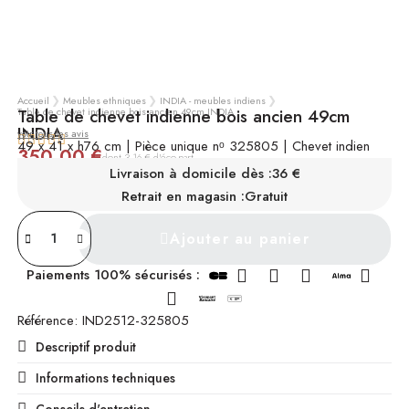
Accueil
Meubles ethniques
INDIA - meubles indiens
Table de chevet indienne bois ancien 49cm INDIA
Table de chevet indienne bois ancien 49cm
INDIA
voir tous les avis





49 x 41 x h76 cm | Pièce unique nᵒ 325805 | Chevet indien
350,00 €
TTC
dont 3,16 € d'éco-part
Livraison à domicile dès :
36 €
INDISPONIBLE
Retrait en magasin :
Gratuit
Ajouter au panier
Paiements 100% sécurisés :
Référence
IND2512-325805
Descriptif produit
Informations techniques