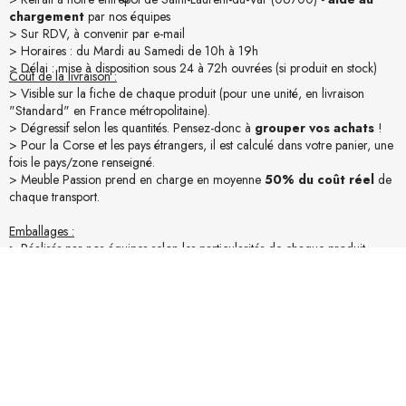
chargement
par nos équipes
> Sur RDV, à convenir par e-mail
> Horaires : du Mardi au Samedi de 10h à 19h
> Délai : mise à disposition sous 24 à 72h ouvrées (si produit en stock)
Coût de la livraison :
> Visible sur la fiche de chaque produit (pour une unité, en livraison
"Standard" en France métropolitaine).
> Dégressif selon les quantités. Pensez-donc à
grouper vos achats
!
> Pour la Corse et les pays étrangers, il est calculé dans votre panier, une
fois le pays/zone renseigné.
> Meuble Passion prend en charge en moyenne
50% du coût réel
de
chaque transport.
Emballages :
> Réalisés par nos équipes selon les particularités de chaque produit.
> Nous privilégions le suremballage pour une
protection maximale
.
> Conditionnement en carton et / ou palettes pour bien voyager !
Accessibilité :
> Assurez-vous des conditions d’accessibilité du lieu de livraison (camion
19t).
> Mesurez vos accès (portes, escaliers,...). Pour une livraison "Confort"
merci de nous en informer lors de la commande.