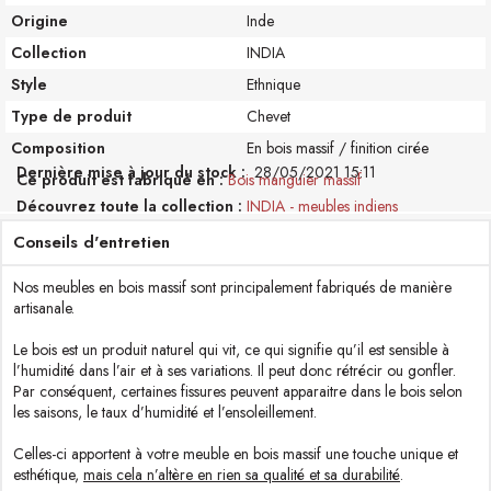
Origine
Inde
Collection
INDIA
Style
Ethnique
Type de produit
Chevet
Composition
En bois massif / finition cirée
Dernière mise à jour du stock :
28/05/2021 15:11
Ce produit est fabriqué en
Bois manguier massif
Découvrez toute la collection
INDIA - meubles indiens
Conseils d'entretien
Nos meubles en bois massif sont principalement fabriqués de manière
artisanale.
Le bois est un produit naturel qui vit, ce qui signifie qu’il est sensible à
l’humidité dans l’air et à ses variations. Il peut donc rétrécir ou gonfler.
Par conséquent, certaines fissures peuvent apparaitre dans le bois selon
les saisons, le taux d’humidité et l’ensoleillement.
Celles-ci apportent à votre meuble en bois massif une touche unique et
esthétique,
mais cela n’altère en rien sa qualité et sa durabilité
.