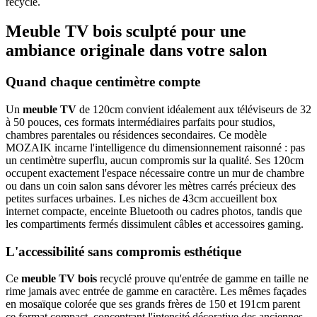
recyclé.
Meuble TV bois sculpté pour une
ambiance originale dans votre salon
Quand chaque centimètre compte
Un
meuble TV
de 120cm convient idéalement aux téléviseurs de 32
à 50 pouces, ces formats intermédiaires parfaits pour studios,
chambres parentales ou résidences secondaires. Ce modèle
MOZAIK incarne l'intelligence du dimensionnement raisonné : pas
un centimètre superflu, aucun compromis sur la qualité. Ses 120cm
occupent exactement l'espace nécessaire contre un mur de chambre
ou dans un coin salon sans dévorer les mètres carrés précieux des
petites surfaces urbaines. Les niches de 43cm accueillent box
internet compacte, enceinte Bluetooth ou cadres photos, tandis que
les compartiments fermés dissimulent câbles et accessoires gaming.
L'accessibilité sans compromis esthétique
Ce
meuble TV bois
recyclé prouve qu'entrée de gamme en taille ne
rime jamais avec entrée de gamme en caractère. Les mêmes façades
en mosaïque colorée que ses grands frères de 150 et 191cm parent
ce format compact, concentrant l'intensité décorative des anciennes