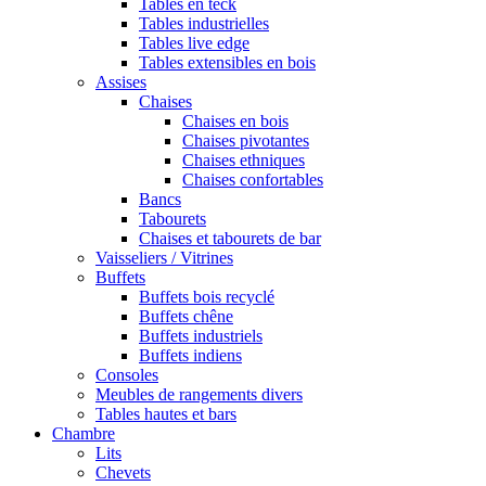
Tables en teck
Tables industrielles
Tables live edge
Tables extensibles en bois
Assises
Chaises
Chaises en bois
Chaises pivotantes
Chaises ethniques
Chaises confortables
Bancs
Tabourets
Chaises et tabourets de bar
Vaisseliers / Vitrines
Buffets
Buffets bois recyclé
Buffets chêne
Buffets industriels
Buffets indiens
Consoles
Meubles de rangements divers
Tables hautes et bars
Chambre
Lits
Chevets