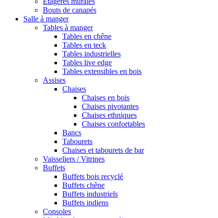
Etagères murales
Bouts de canapés
Salle à manger
Tables à manger
Tables en chêne
Tables en teck
Tables industrielles
Tables live edge
Tables extensibles en bois
Assises
Chaises
Chaises en bois
Chaises pivotantes
Chaises ethniques
Chaises confortables
Bancs
Tabourets
Chaises et tabourets de bar
Vaisseliers / Vitrines
Buffets
Buffets bois recyclé
Buffets chêne
Buffets industriels
Buffets indiens
Consoles