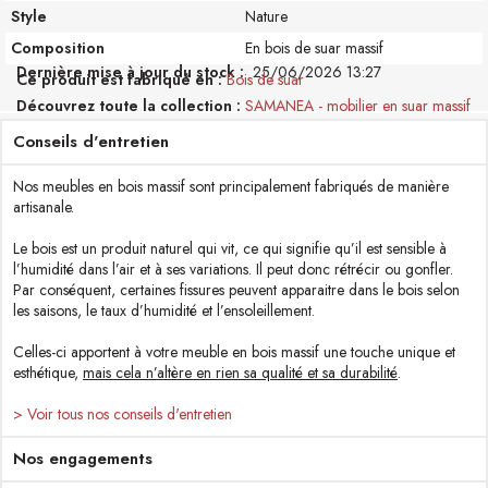
Style
Nature
Composition
En bois de suar massif
Dernière mise à jour du stock :
25/06/2026 13:27
Ce produit est fabriqué en
Bois de suar
Découvrez toute la collection
SAMANEA - mobilier en suar massif
Conseils d'entretien
Nos meubles en bois massif sont principalement fabriqués de manière
artisanale.
Le bois est un produit naturel qui vit, ce qui signifie qu’il est sensible à
l’humidité dans l’air et à ses variations. Il peut donc rétrécir ou gonfler.
Par conséquent, certaines fissures peuvent apparaitre dans le bois selon
les saisons, le taux d’humidité et l’ensoleillement.
Celles-ci apportent à votre meuble en bois massif une touche unique et
esthétique,
mais cela n’altère en rien sa qualité et sa durabilité
.
> Voir tous nos conseils d'entretien
Nos engagements