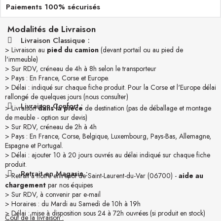
Paiements 100% sécurisés
Modalités de Livraison
Livraison Classique :
> Livraison au
pied du camion
(devant portail ou au pied de
l'immeuble)
> Sur RDV, créneau de 4h à 8h selon le transporteur
> Pays : En France, Corse et Europe.
> Délai : indiqué sur chaque fiche produit. Pour la Corse et l'Europe délai
rallongé de quelques jours (nous consulter)
Livraison Confort :
> Livraison
dans la pièce
de destination (pas de déballage et montage
de meuble - option sur devis)
> Sur RDV, créneau de 2h à 4h
> Pays : En France, Corse, Belgique, Luxembourg, Pays-Bas, Allemagne,
Espagne et Portugal.
> Délai : ajouter 10 à 20 jours ouvrés au délai indiqué sur chaque fiche
produit.
Retrait en Magasin :
> Retrait à notre entrepôt de Saint-Laurent-du-Var (06700) -
aide au
chargement
par nos équipes
> Sur RDV, à convenir par e-mail
> Horaires : du Mardi au Samedi de 10h à 19h
> Délai : mise à disposition sous 24 à 72h ouvrées (si produit en stock)
Coût de la livraison :