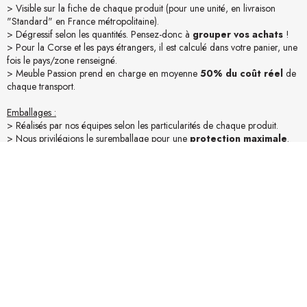
> Visible sur la fiche de chaque produit (pour une unité, en livraison
"Standard" en France métropolitaine).
> Dégressif selon les quantités. Pensez-donc à
grouper vos achats
!
> Pour la Corse et les pays étrangers, il est calculé dans votre panier, une
fois le pays/zone renseigné.
> Meuble Passion prend en charge en moyenne
50% du coût réel
de
chaque transport.
Emballages :
> Réalisés par nos équipes selon les particularités de chaque produit.
> Nous privilégions le suremballage pour une
protection maximale
.
> Conditionnement en carton et / ou palettes pour bien voyager !
Accessibilité :
> Assurez-vous des conditions d’accessibilité du lieu de livraison (camion
19t).
> Mesurez vos accès (portes, escaliers,...). Pour une livraison "Confort"
merci de nous en informer lors de la commande.
En savoir plus sur la livraison
Avis produit