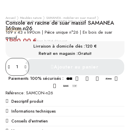
Accueil
Meubles nature
SAMANEA - mobilier en suar massif
Console en racine de suar massif SAMANEA 169cm n26
Console en racine de suar massif SAMANEA
169cm n26
voir tous les avis





169 x 43 x h90cm | Pièce unique n°26 | En bois de suar
massif
1 990,00 €
TTC
dont 16,25 € d'éco-part
Livraison à domicile dès :
120 €
INDISPONIBLE
Retrait en magasin :
Gratuit
Ajouter au panier
Paiements 100% sécurisés :
Référence
SAMCON-n26
Descriptif produit
Informations techniques
Conseils d'entretien