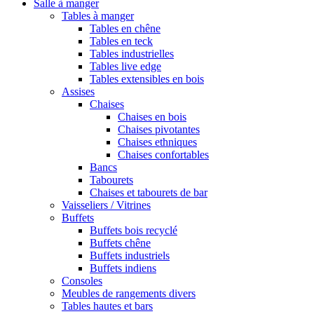
Salle à manger
Tables à manger
Tables en chêne
Tables en teck
Tables industrielles
Tables live edge
Tables extensibles en bois
Assises
Chaises
Chaises en bois
Chaises pivotantes
Chaises ethniques
Chaises confortables
Bancs
Tabourets
Chaises et tabourets de bar
Vaisseliers / Vitrines
Buffets
Buffets bois recyclé
Buffets chêne
Buffets industriels
Buffets indiens
Consoles
Meubles de rangements divers
Tables hautes et bars