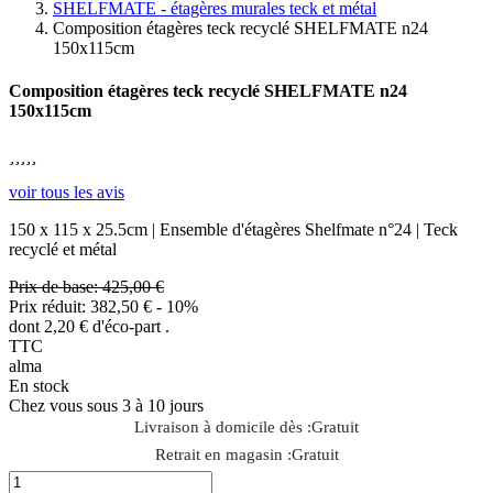
SHELFMATE - étagères murales teck et métal
Composition étagères teck recyclé SHELFMATE n24
150x115cm
Composition étagères teck recyclé SHELFMATE n24
150x115cm





voir tous les avis
150 x 115 x 25.5cm | Ensemble d'étagères Shelfmate n°24 | Teck
recyclé et métal
Prix de base:
425,00 €
Prix réduit:
382,50 €
- 10%
dont 2,20 € d'éco-part .
TTC
alma
En stock
Chez vous sous 3 à 10 jours
Livraison à domicile dès :
Gratuit
Retrait en magasin :
Gratuit