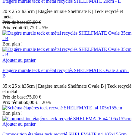
Etagère murale teck et métal recyclés SHELFMATE 20cm - E
20 x 25 x h35cm | Etagère murale Shelfmate E | Teck recyclé et
métal
Prix de base:
65,00 €
Prix réduit:
61,75 €
- 5%
Bon plan !
Ajouter au panier
Etagère murale teck et métal recyclés SHELFMATE Ovale 35cm -
B
35 x 25 x h35cm | Etagère murale Shelfmate Ovale B | Teck recyclé
et métal
Prix de base:
75,00 €
Prix réduit:
60,00 €
- 20%
Bon plan !
Ajouter au panier
Composition étagères teck recyclé SHELFMATE n4 105x155cm