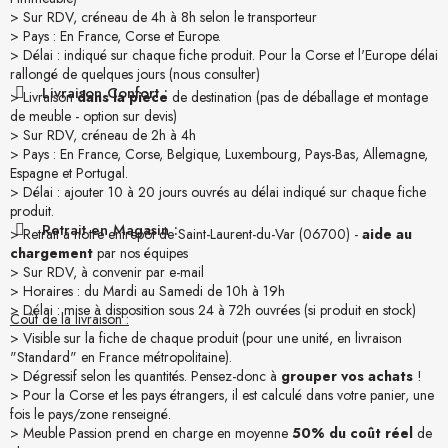
> Sur RDV, créneau de 4h à 8h selon le transporteur
> Pays : En France, Corse et Europe.
> Délai : indiqué sur chaque fiche produit. Pour la Corse et l'Europe délai
rallongé de quelques jours (nous consulter)
Livraison Confort :
> Livraison
dans la pièce
de destination (pas de déballage et montage
de meuble - option sur devis)
> Sur RDV, créneau de 2h à 4h
> Pays : En France, Corse, Belgique, Luxembourg, Pays-Bas, Allemagne,
Espagne et Portugal.
> Délai : ajouter 10 à 20 jours ouvrés au délai indiqué sur chaque fiche
produit.
Retrait en Magasin :
> Retrait à notre entrepôt de Saint-Laurent-du-Var (06700) -
aide au
chargement
par nos équipes
> Sur RDV, à convenir par e-mail
> Horaires : du Mardi au Samedi de 10h à 19h
> Délai : mise à disposition sous 24 à 72h ouvrées (si produit en stock)
Coût de la livraison :
> Visible sur la fiche de chaque produit (pour une unité, en livraison
"Standard" en France métropolitaine).
> Dégressif selon les quantités. Pensez-donc à
grouper vos achats
!
> Pour la Corse et les pays étrangers, il est calculé dans votre panier, une
fois le pays/zone renseigné.
> Meuble Passion prend en charge en moyenne
50% du coût réel
de