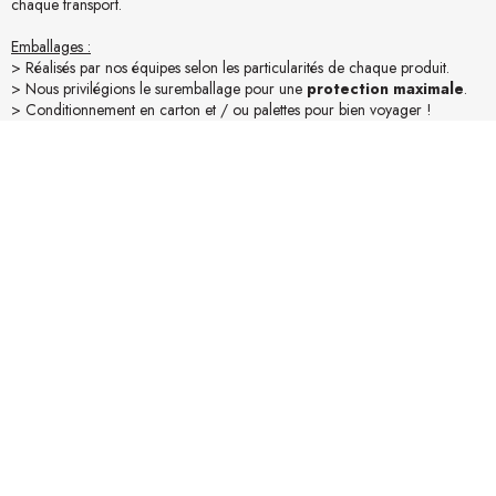
chaque transport.
Emballages :
> Réalisés par nos équipes selon les particularités de chaque produit.
> Nous privilégions le suremballage pour une
protection maximale
.
> Conditionnement en carton et / ou palettes pour bien voyager !
Accessibilité :
> Assurez-vous des conditions d’accessibilité du lieu de livraison (camion
19t).
> Mesurez vos accès (portes, escaliers,...). Pour une livraison "Confort"
merci de nous en informer lors de la commande.
En savoir plus sur la livraison
Avis produit
La collection JATI - mobilier de jardin en teck massif