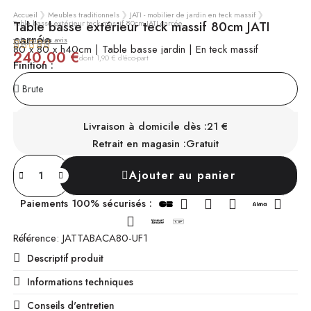
Accueil
Meubles traditionnels
JATI - mobilier de jardin en teck massif
Table basse extérieur teck massif 80cm JATI carrée
Table basse extérieur teck massif 80cm JATI
carrée
voir tous les avis





80 x 80 x h40cm | Table basse jardin | En teck massif
240,00 €
TTC
dont 1,90 € d'éco-part
Finition :
SUR COMMANDE
Chez vous sous 4 à 6 mois
Livraison à domicile dès :
21 €
Retrait en magasin :
Gratuit
Ajouter au panier
Paiements 100% sécurisés :
Référence
JATTABACA80-UF1
Descriptif produit
Informations techniques
Conseils d'entretien