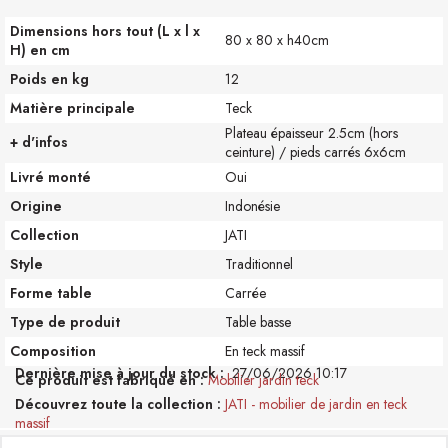
Dimensions hors tout (L x l x
80 x 80 x h40cm
H) en cm
Poids en kg
12
Matière principale
Teck
Plateau épaisseur 2.5cm (hors
+ d'infos
ceinture) / pieds carrés 6x6cm
Livré monté
Oui
Origine
Indonésie
Collection
JATI
Style
Traditionnel
Forme table
Carrée
Type de produit
Table basse
Composition
En teck massif
Dernière mise à jour du stock :
27/06/2026 10:17
Ce produit est fabriqué en
Mobilier jardin teck
Découvrez toute la collection
JATI - mobilier de jardin en teck
massif